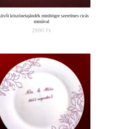
üvői köszönetajándék minibögre szerelmes cicás
mintával
2990
Ft