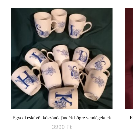
Egyedi esküvői köszönőajándék bögre vendégeknek
E
3990
Ft