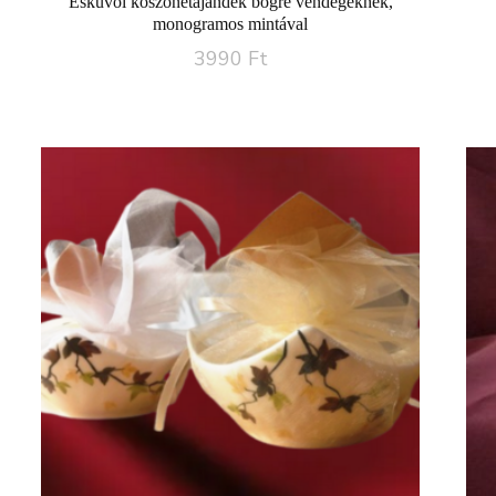
Esküvői köszönetajándék bögre vendégeknek,
monogramos mintával
3990
Ft