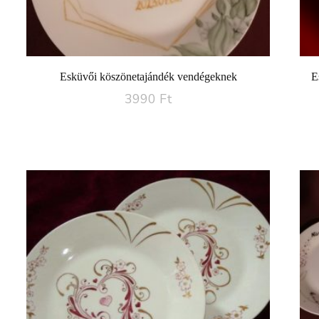
Esküvői köszönetajándék vendégeknek
E
3990
Ft