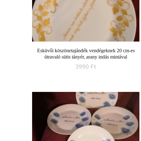
Esküvői köszönetajándék vendégeknek 20 cm-es
útravaló sütis tányér, arany indás mintával
3990
Ft