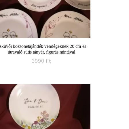
sküvői köszönetajándék vendégeknek 20 cm-es
útravaló sütis tányér, figurás mintával
3990
Ft