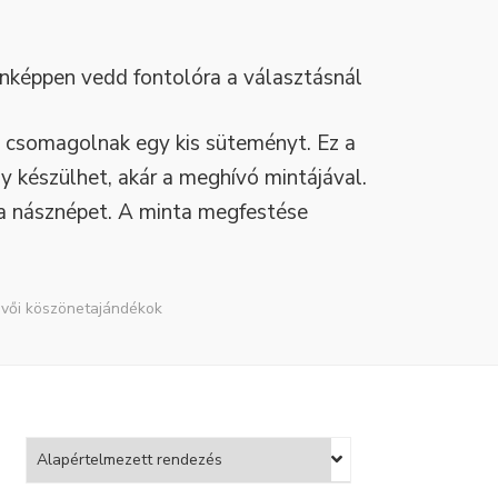
nképpen vedd fontolóra a választásnál
 csomagolnak egy kis süteményt. Ez a
ly készülhet, akár a meghívó mintájával.
g a násznépet. A minta megfestése
üvői köszönetajándékok