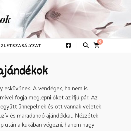
kok
0
 ÜZLETSZABÁLYZAT
tajándékok
y esküvőnek. A vendégek, ha nem is
ivel fogja meglepni őket az ifjú pár. Az
együtt ünnepelnek és ott vannak veletek
luzív és maradandó ajándékkal. Nézzétek
ap után a kukában végezni, hanem nagy