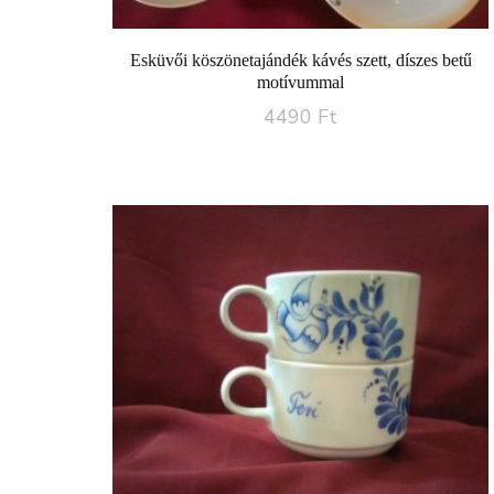
Esküvői köszönetajándék kávés szett, díszes betű
motívummal
4490
Ft