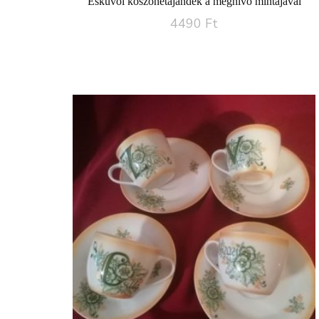
Esküvői köszönetajándék a meghívó mintájával
4490
Ft