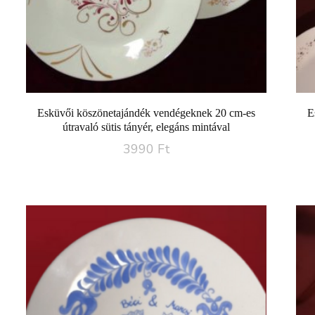
Esküvői köszönetajándék vendégeknek 20 cm-es
E
útravaló sütis tányér, elegáns mintával
3990
Ft