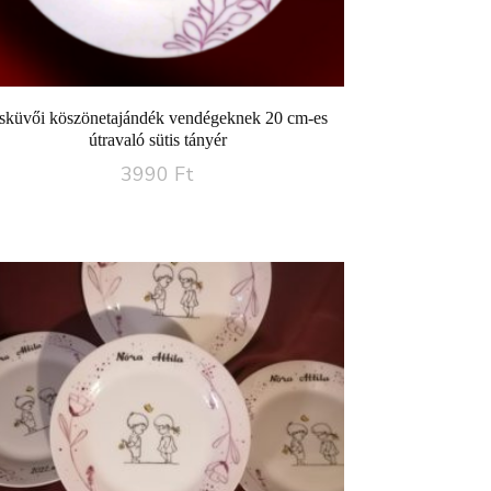
sküvői köszönetajándék vendégeknek 20 cm-es
útravaló sütis tányér
3990
Ft