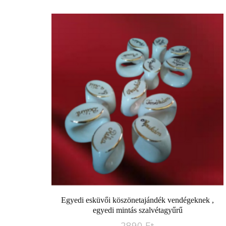
Egyedi esküvői köszönetajándék vendégeknek ,
egyedi mintás szalvétagyűrű
2890
Ft