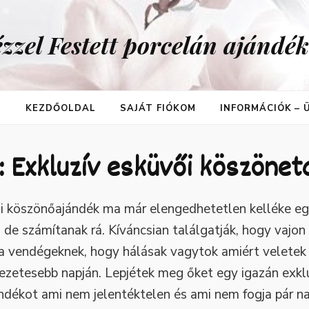
zzel Festett porcelán ajándé
T
KEZDŐOLDAL
SAJÁT FIÓKOM
INFORMÁCIÓK –
:
Exkluzív esküvői köszöne
i köszönőajándék ma már elengedhetetlen kelléke eg
de számítanak rá. Kíváncsian találgatják, hogy vajon m
 vendégeknek, hogy hálásak vagytok amiért veletek 
ezetesebb napján. Lepjétek meg őket egy igazán exk
ndékot ami nem jelentéktelen és ami nem fogja pár n