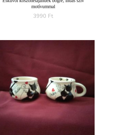
Esküvői köszönetajándék bögre, indás szív
motívummal
3990
Ft