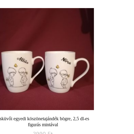
sküvői egyedi köszönetajándék bögre, 2,5 dl-es
figurás mintával
3990
Ft