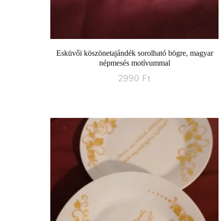
Esküvői köszönetajándék sorolható bögre, magyar
népmesés motívummal
2990
Ft