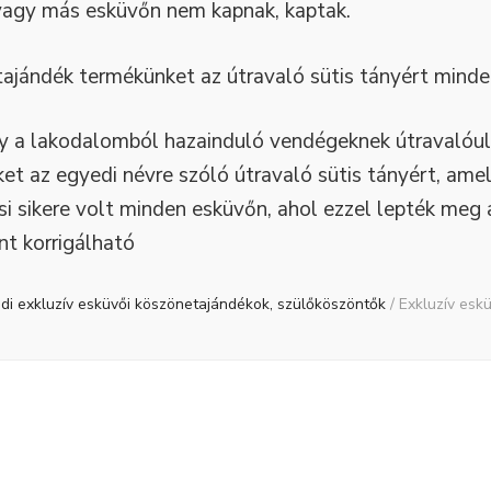
 vagy más esküvőn nem kapnak, kaptak.
ajándék termékünket az útravaló sütis tányért minde
y a lakodalomból hazainduló vendégeknek útravalóul
ket az egyedi névre szóló útravaló sütis tányért, ame
ási sikere volt minden esküvőn, ahol ezzel lepték me
nt korrigálható
di exkluzív esküvői köszönetajándékok, szülőköszöntők
/
Exkluzív esk