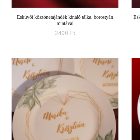
Esküvői köszönetajándék kínáló tálka, borostyán
Esk
mintával
3490
Ft