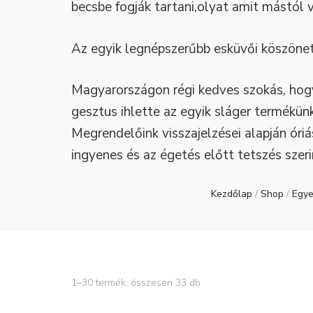
becsbe fogják tartani,olyat amit mástól
Az egyik legnépszerűbb esküvői köszönet
Magyarországon régi kedves szokás, hog
gesztus ihlette az egyik sláger termékün
Megrendelőink visszajelzései alapján óri
ingyenes és az égetés előtt tetszés szeri
Kezdőlap
/
Shop
/
Egye
1–30 termék, összesen 33 db