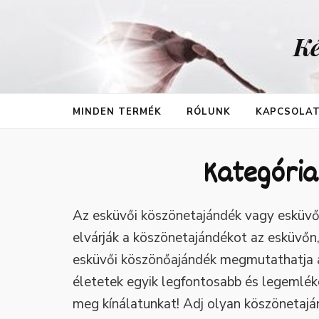
Ké
MINDEN TERMÉK
RÓLUNK
KAPCSOLA
Kategória
Az esküvői köszönetajándék vagy esküvő
elvárják a köszönetajándékot az esküvőn, 
esküvői köszönőajándék megmutathatja a
életetek egyik legfontosabb és legemlék
meg kínálatunkat! Adj olyan köszönetajá