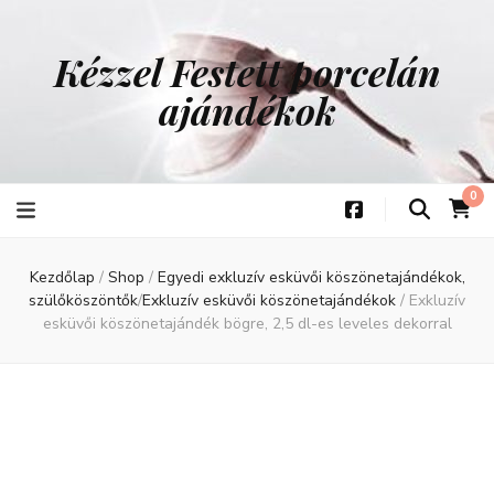
Kézzel Festett porcelán
ajándékok
0
Kezdőlap
/
Shop
/
Egyedi exkluzív esküvői köszönetajándékok,
szülőköszöntők
/
Exkluzív esküvői köszönetajándékok
/
Exkluzív
esküvői köszönetajándék bögre, 2,5 dl-es leveles dekorral