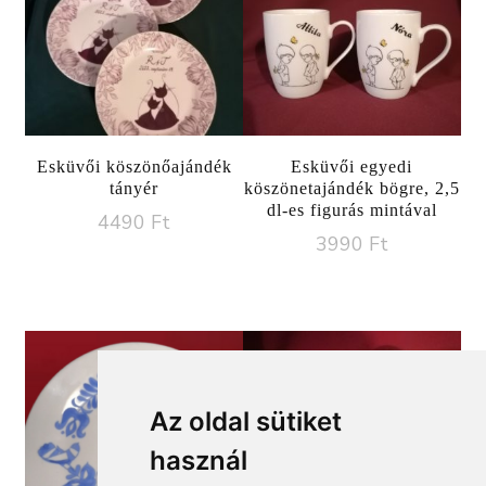
Esküvői köszönőajándék
Esküvői egyedi
tányér
köszönetajándék bögre, 2,5
dl-es figurás mintával
4490
Ft
3990
Ft
Az oldal sütiket
használ