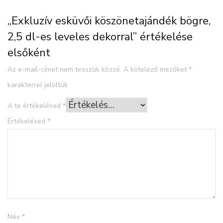
„Exkluzív esküvői köszönetajándék bögre,
2,5 dl-es leveles dekorral” értékelése
elsőként
Az e-mail-címet nem tesszük közzé.
A kötelező mezőket
*
karakterrel jelöltük
A te értékelésed
*
Értékelésed
*
Név
*