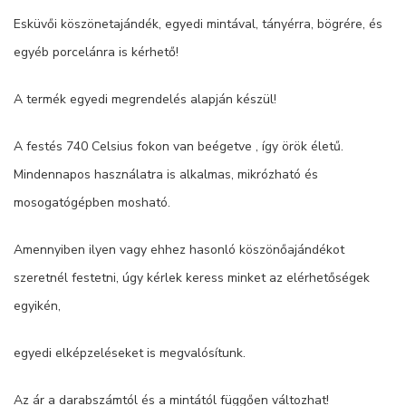
Esküvői köszönetajándék, egyedi mintával, tányérra, bögrére, és
egyéb porcelánra is kérhető!
A termék egyedi megrendelés alapján készül!
A festés 740 Celsius fokon van beégetve , így örök életű.
Mindennapos használatra is alkalmas, mikrózható és
mosogatógépben mosható.
Amennyiben ilyen vagy ehhez hasonló köszönőajándékot
szeretnél festetni, úgy kérlek keress minket az elérhetőségek
egyikén,
egyedi elképzeléseket is megvalósítunk.
Az ár a darabszámtól és a mintától függően változhat!