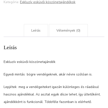
leveles
Kategória:
Exkluzív esküvői köszönetajándékok
dekorral
mennyiség
Leírás
Vélemények (0)
Leírás
Exkluzív esküvői köszönetajándék
Egyedi mintás bögre vendégeknek, akár névre szólóan is.
Lepjétek meg a vendégeiteket igazán különleges és ráadásul
hasznos ajándékkal. Az asztal egyik dísze lehet, így ültetőként,
ajándékként is funkcionál. Többféle fazonban is elérhető.