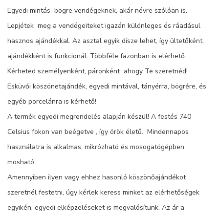
Egyedi mintás bögre vendégeknek, akár névre szólóan is.
Lepjétek meg a vendégeiteket igazán különleges és ráadásul
hasznos ajándékkal. Az asztal egyik dísze lehet, így ültetőként,
ajándékként is funkcionál. Többféle fazonban is elérhető.
Kérheted személyenként, páronként ahogy Te szeretnéd!
Esküvői köszönetajándék, egyedi mintával, tányérra, bögrére, és
egyéb porcelánra is kérhető!
A termék egyedi megrendelés alapján készül! A festés 740
Celsius fokon van beégetve , így örök életű. Mindennapos
használatra is alkalmas, mikrózható és mosogatógépben
mosható.
Amennyiben ilyen vagy ehhez hasonló köszönőajándékot
szeretnél festetni, úgy kérlek keress minket az elérhetőségek
egyikén, egyedi elképzeléseket is megvalósítunk. Az ár a