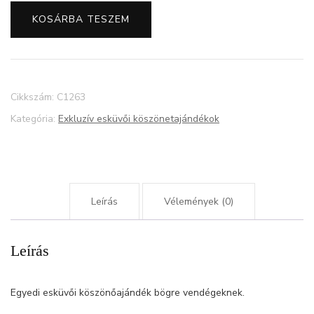
köszönőajándék
KOSÁRBA TESZEM
bögre
vendégeknek
mennyiség
Cikkszám:
C1263
Kategória:
Exkluzív esküvői köszönetajándékok
Leírás
Vélemények (0)
Leírás
Egyedi esküvői köszönőajándék bögre vendégeknek.