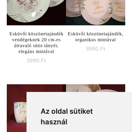
Esküvői köszönetajándék
Esküvői köszönetajándék,
vendégeknek 20 cm-es
organikus mintával
útravaló sütis tányér,
3990
Ft
elegáns mintával
3990
Ft
Az oldal sütiket
használ