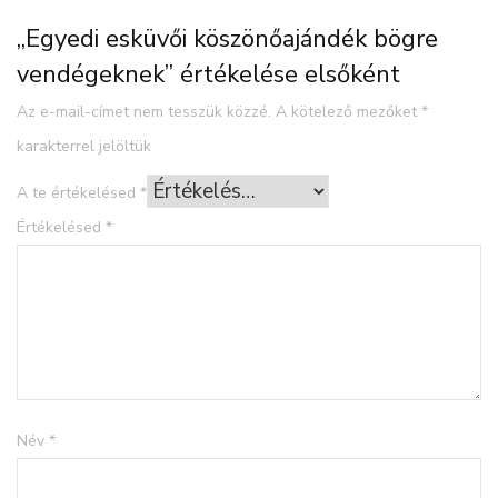
„Egyedi esküvői köszönőajándék bögre
vendégeknek” értékelése elsőként
Az e-mail-címet nem tesszük közzé.
A kötelező mezőket
*
karakterrel jelöltük
A te értékelésed
*
Értékelésed
*
Név
*