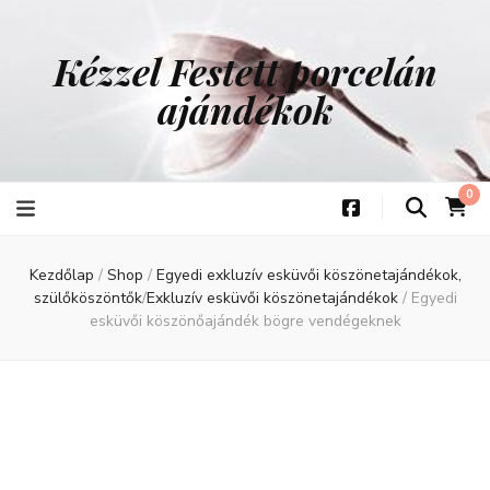
Kézzel Festett porcelán
ajándékok
0
Kezdőlap
/
Shop
/
Egyedi exkluzív esküvői köszönetajándékok,
szülőköszöntők
/
Exkluzív esküvői köszönetajándékok
/
Egyedi
esküvői köszönőajándék bögre vendégeknek