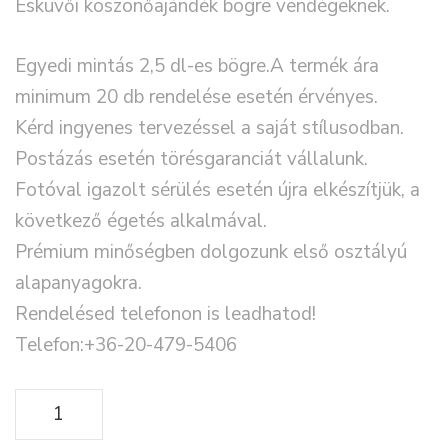
Esküvői köszönőajándék bögre vendégeknek.
Egyedi mintás 2,5 dl-es bögre.A termék ára
minimum 20 db rendelése esetén érvényes.
Kérd ingyenes tervezéssel a saját stílusodban.
Postázás esetén törésgaranciát vállalunk.
Fotóval igazolt sérülés esetén újra elkészítjük, a
következő égetés alkalmával.
Prémium minőségben dolgozunk első osztályú
alapanyagokra.
Rendelésed telefonon is leadhatod!
Telefon:+36-20-479-5406
Egyedi
esküvői