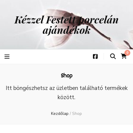
Kézzel Festett porcelán
ajándékok
0
Shop
Itt böngészhetsz az üzletben található termékek
között.
Kezdőlap
/
Shop