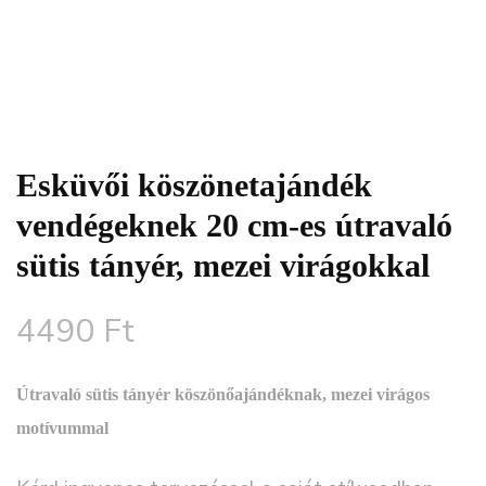
Esküvői köszönetajándék
vendégeknek 20 cm-es útravaló
sütis tányér, mezei virágokkal
4490
Ft
Útravaló sütis tányér
köszönőajándéknak,
mezei virágos
motívummal