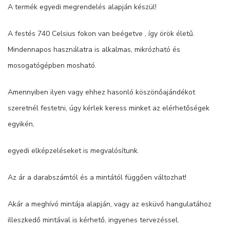
A termék egyedi megrendelés alapján készül!
A festés 740 Celsius fokon van beégetve , így örök életű.
Mindennapos használatra is alkalmas, mikrózható és
mosogatógépben mosható.
Amennyiben ilyen vagy ehhez hasonló köszönőajándékot
szeretnél festetni, úgy kérlek keress minket az elérhetőségek
egyikén,
egyedi elképzeléseket is megvalósítunk.
Az ár a darabszámtól és a mintától függően változhat!
Akár a meghívó mintája alapján, vagy az esküvő hangulatához
illeszkedő mintával is kérhető, ingyenes tervezéssel.