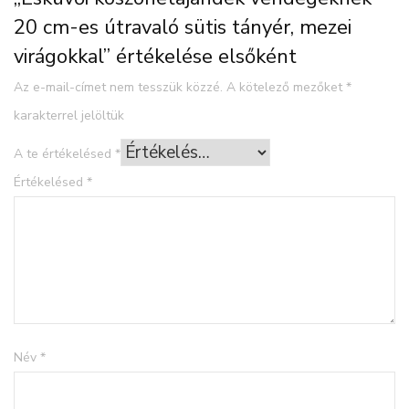
20 cm-es útravaló sütis tányér, mezei
virágokkal” értékelése elsőként
Az e-mail-címet nem tesszük közzé.
A kötelező mezőket
*
karakterrel jelöltük
A te értékelésed
*
Értékelésed
*
Név
*