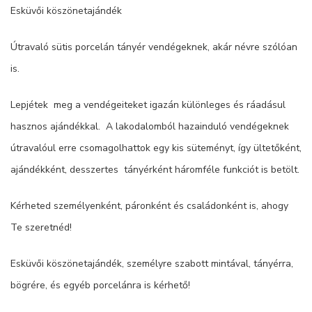
Esküvői köszönetajándék
Útravaló sütis porcelán tányér vendégeknek, akár névre szólóan
is.
Lepjétek meg a vendégeiteket igazán különleges és ráadásul
hasznos ajándékkal. A lakodalomból hazainduló vendégeknek
útravalóul erre csomagolhattok egy kis süteményt, így ültetőként,
ajándékként, desszertes tányérként háromféle funkciót is betölt.
Kérheted személyenként, páronként és családonként is, ahogy
Te szeretnéd!
Esküvői köszönetajándék, személyre szabott mintával, tányérra,
bögrére, és egyéb porcelánra is kérhető!