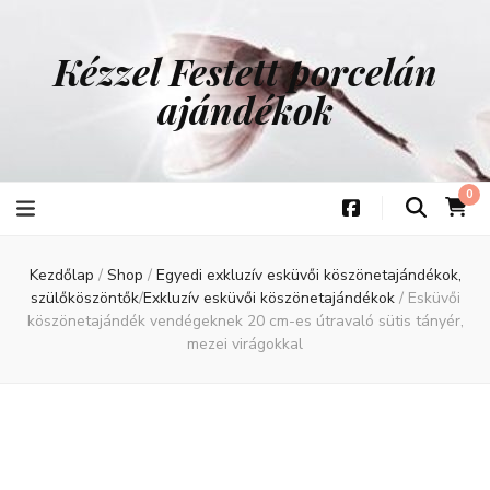
Kézzel Festett porcelán
ajándékok
0
Kezdőlap
/
Shop
/
Egyedi exkluzív esküvői köszönetajándékok,
szülőköszöntők
/
Exkluzív esküvői köszönetajándékok
/
Esküvői
köszönetajándék vendégeknek 20 cm-es útravaló sütis tányér,
mezei virágokkal