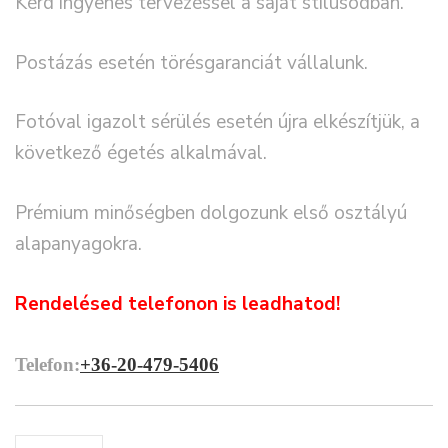
Kérd ingyenes tervezéssel a saját stílusodban.
Postázás esetén törésgaranciát vállalunk.
Fotóval igazolt sérülés esetén újra elkészítjük, a
következő égetés alkalmával.
Prémium minőségben dolgozunk első osztályú
alapanyagokra.
Rendelésed telefonon is leadhatod!
Telefon:
+36-20-479-5406