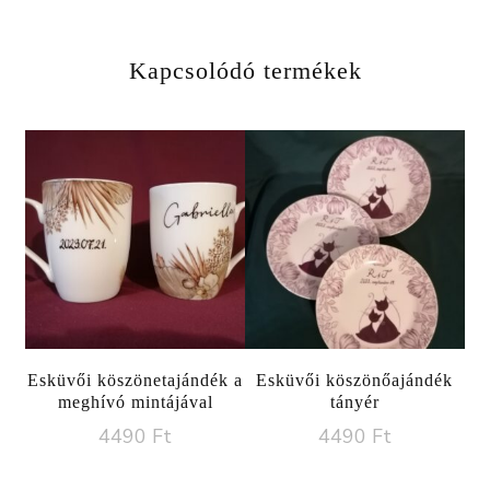
Kapcsolódó termékek
Esküvői köszönetajándék a
Esküvői köszönőajándék
meghívó mintájával
tányér
4490
Ft
4490
Ft