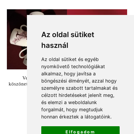
Az oldal sütiket
használ
Az oldal sütiket és egyéb
nyomkövető technológiákat
alkalmaz, hogy javítsa a
Vendégeknek
Egyedi esküvői
böngészési élményét, azzal hogy
köszönetajándék esküvőre
köszönetajándék
személyre szabott tartalmakat és
vendégeknek , egyedi
3990
Ft
célzott hirdetéseket jelenít meg,
mintás szalvétagyűrű
és elemzi a weboldalunk
2890
Ft
forgalmát, hogy megtudjuk
honnan érkeztek a látogatóink.
Elfogadom