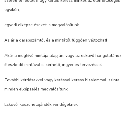
szeretnél festetni, úgy kérlek keress minket az elérhetőségek
egyikén,
egyedi elképzeléseket is megvalósítunk.
Az ár a darabszámtól és a mintától függően változhat!
Akár a meghívó mintája alapján, vagy az esküvő hangulatához
illeszkedő mintával is kérhető, ingyenes tervezéssel.
További kérdésekkel vagy kéréssel keress bizalommal, szinte
minden elképzelés megvalósítunk.
Esküvői köszönetajándék vendégeknek