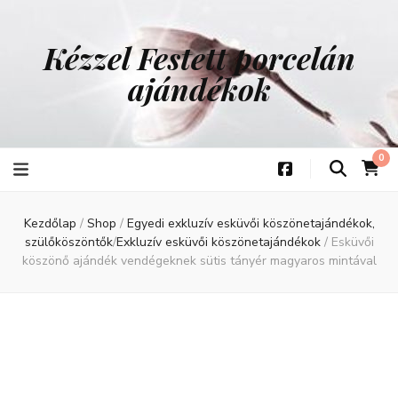
Kézzel Festett porcelán
ajándékok
0
Kezdőlap
/
Shop
/
Egyedi exkluzív esküvői köszönetajándékok,
szülőköszöntők
/
Exkluzív esküvői köszönetajándékok
/
Esküvői
köszönő ajándék vendégeknek sütis tányér magyaros mintával