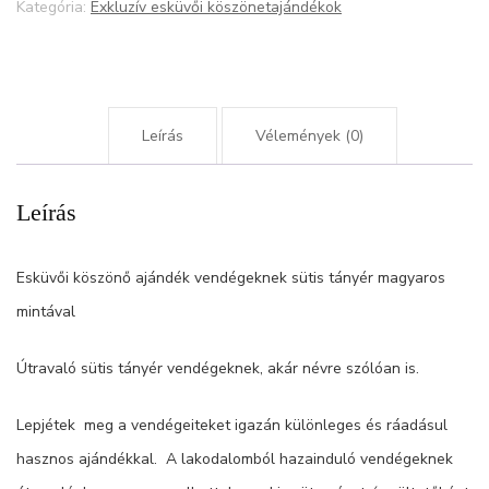
mintával
Kategória:
Exkluzív esküvői köszönetajándékok
mennyiség
Leírás
Vélemények (0)
Leírás
Esküvői köszönő ajándék vendégeknek sütis tányér magyaros
mintával
Útravaló sütis tányér vendégeknek, akár névre szólóan is.
Lepjétek meg a vendégeiteket igazán különleges és ráadásul
hasznos ajándékkal. A lakodalomból hazainduló vendégeknek