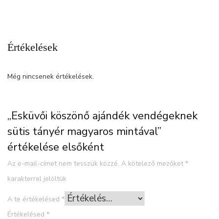
Értékelések
Még nincsenek értékelések.
„Esküvői köszönő ajándék vendégeknek
sütis tányér magyaros mintával”
értékelése elsőként
Az e-mail-címet nem tesszük közzé.
A kötelező mezőket
*
karakterrel jelöltük
A te értékelésed
*
Értékelésed
*