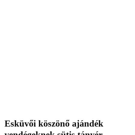
Esküvői köszönő ajándék
vendégeknek sütis tányér