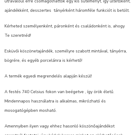
útravalóul erre csomagolhattok egy kis süteményt, így ültetőként,
ajándékként, desszertes tányérként háromféle funkciót is betölt.
Kérheted személyenként, páronként és családonként is, ahogy
Te szeretnéd!
Esküvői köszönetajándék, személyre szabott mintával, tányérra,
bögrére, és egyéb porcelánra is kérhető!
A termék egyedi megrendelés alapján készül!
A festés 740 Celsius fokon van beégetve , így örök életű.
Mindennapos használatra is alkalmas, mikrózható és
mosogatógépben mosható.
Amennyiben ilyen vagy ehhez hasonló köszönőajándékot