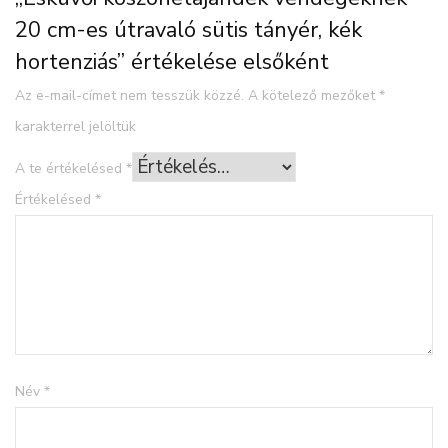
20 cm-es útravaló sütis tányér, kék
hortenziás” értékelése elsőként
Az e-mail-címet nem tesszük közzé.
A kötelező mezőket
*
karakterrel jelöltük
A te értékelésed
*
Értékelésed
*
Név
*