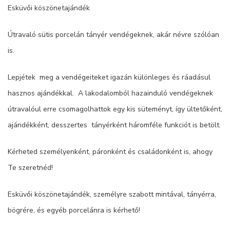
Esküvői köszönetajándék
Útravaló sütis porcelán tányér vendégeknek, akár névre szólóan
is.
Lepjétek meg a vendégeiteket igazán különleges és ráadásul
hasznos ajándékkal. A lakodalomból hazainduló vendégeknek
útravalóul erre csomagolhattok egy kis süteményt, így ültetőként,
ajándékként, desszertes tányérként háromféle funkciót is betölt.
Kérheted személyenként, páronként és családonként is, ahogy
Te szeretnéd!
Esküvői köszönetajándék, személyre szabott mintával, tányérra,
bögrére, és egyéb porcelánra is kérhető!