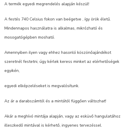
A termék egyedi megrendelés alapján készül!
A festés 740 Celsius fokon van beégetve , így örök életű.
Mindennapos használatra is alkalmas, mikrózható és
mosogatógépben mosható.
Amennyiben ilyen vagy ehhez hasonló köszönőajándékot
szeretnél festetni, úgy kérlek keress minket az elérhetőségek
egyikén,
egyedi elképzeléseket is megvalósítunk.
Az ár a darabszámtól és a mintától függően változhat!
Akár a meghívó mintája alapján, vagy az esküvő hangulatához
illeszkedő mintával is kérhető, ingyenes tervezéssel.