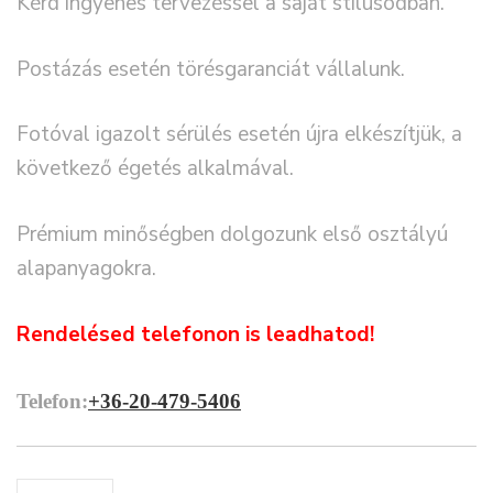
Kérd ingyenes tervezéssel a saját stílusodban.
Postázás esetén törésgaranciát vállalunk.
Fotóval igazolt sérülés esetén újra elkészítjük, a
következő égetés alkalmával.
Prémium minőségben dolgozunk első osztályú
alapanyagokra.
Rendelésed telefonon is leadhatod!
Telefon:
+36-20-479-5406