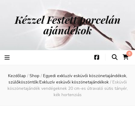
Kézzel Festett porcelán
ajándékok
0
Kezdőlap
/
Shop
/
Egyedi exkluzív esküvői köszönetajándékok,
szülőköszöntők
/
Exkluzív esküvői köszönetajándékok
/
Esküvői
köszönetajándék vendégeknek 20 cm-es útravaló sütis tányér,
kék hortenziás