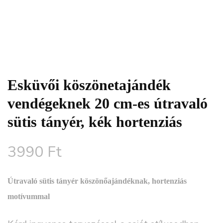
Esküvői köszönetajándék
vendégeknek 20 cm-es útravaló
sütis tányér, kék hortenziás
3990
Ft
Útravaló sütis tányér
köszönőajándéknak,
hortenziás
motívummal