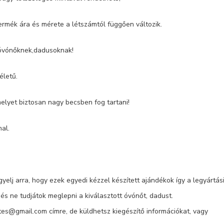
ermék ára és mérete a létszámtól függően változik.
 óvónőknek,dadusoknak!
életű.
elyet biztosan nagy becsben fog tartani!
al.
gyelj arra, hogy ezek egyedi kézzel készített ajándékok így a legyártási
s ne tudjátok meglepni a kiválasztott óvónőt, dadust.
stes@gmail.com címre, de küldhetsz kiegészítő információkat, vagy