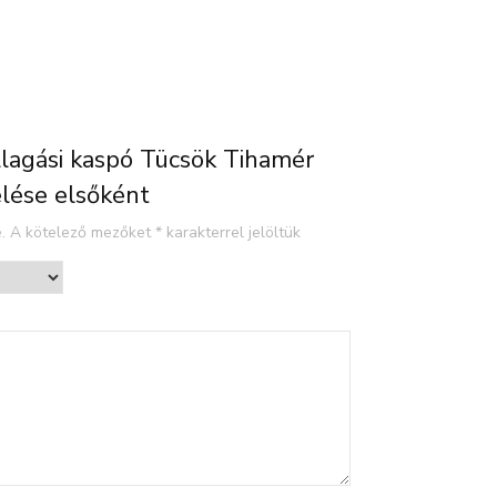
llagási kaspó Tücsök Tihamér
elése elsőként
.
A kötelező mezőket
*
karakterrel jelöltük