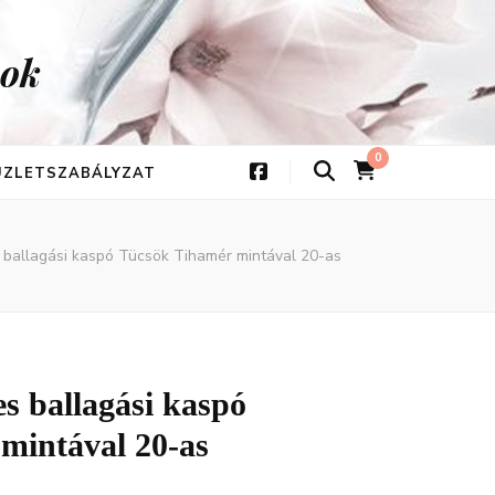
kok
0
 ÜZLETSZABÁLYZAT
 ballagási kaspó Tücsök Tihamér mintával 20-as
es ballagási kaspó
mintával 20-as