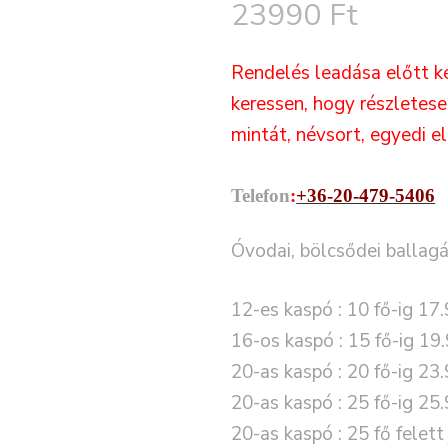
23990
Ft
Rendelés leadása előtt k
keressen, hogy részletes
mintát, névsort, egyedi e
Telefon
:
+36-20-479-5406
Óvodai, bölcsődei ballagá
12-es kaspó : 10 fő-ig 17.
16-os kaspó : 15 fő-ig 19.
20-as kaspó : 20 fő-ig 23.
20-as kaspó : 25 fő-ig 25.
20-as kaspó : 25 fő felett