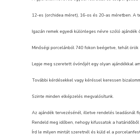
12-es (orchidea méret), 16-os és 20-as méretben. A t
Igazán remek egyedi különleges névre szóló ajándék
Minőségi porcelánból 740 fokon beégetve, tehát örök 
Lepje meg szeretett óvónőjét egy olyan ajándékkal am
További kérdésekkel vagy kéréssel keressen bizalomm
Szinte minden elképzelés megvalósítunk.
Az ajándék tervezésénél, illetve rendelés leadásnál fi
Rendeld meg időben, nehogy kifussatok a határidőből é
Írd le milyen mintát szeretnél és küld el a porcelanfe