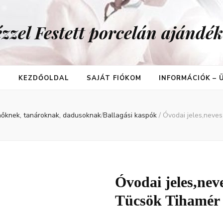
zzel Festett porcelán ajándé
T
KEZDŐOLDAL
SAJÁT FIÓKOM
INFORMÁCIÓK –
nőknek, tanároknak, dadusoknak
/
Ballagási kaspók
/
Óvodai jeles,neves
Óvodai jeles,nev
Tücsök Tihamér 