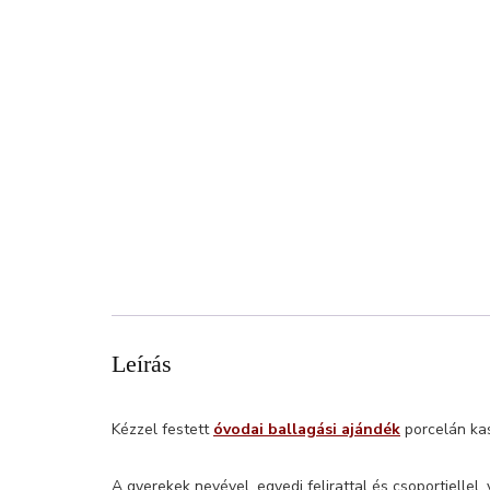
Leírás
Kézzel festett
óvodai ballagási ajándék
porcelán kas
A gyerekek nevével, egyedi felirattal és csoportjellel