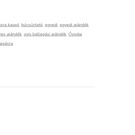
ásra kaspó
,
búcsúztató
,
egyedi
,
egyedi ajándék
ves ajándék
,
ovis ballagási ajándék
,
Óvodai
lagásra