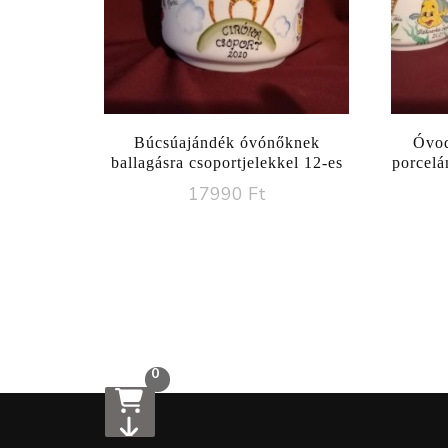
Búcsúajándék óvónőknek
Óvod
ballagásra csoportjelekkel 12-es
porcelá
17990
Ft
0