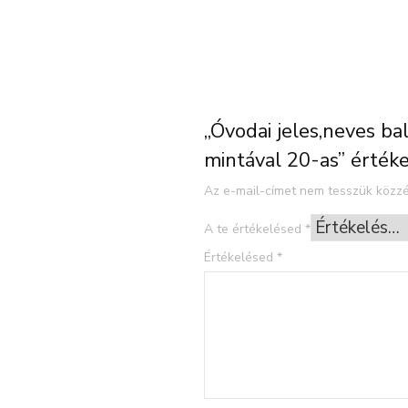
„Óvodai jeles,neves ba
mintával 20-as” érték
Az e-mail-címet nem tesszük közzé
A te értékelésed
*
Értékelésed
*