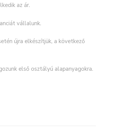
kedik az ár.
nciát vállalunk.
etén újra elkészítjük, a következő
ozunk első osztályú alapanyagokra.