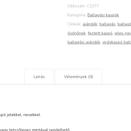
mintával
Cikkszám:
C1077
20-
Kategória:
Ballagási kaspók
as
Címkék:
ajándék
,
ballagás
,
ballag
mennyiség
óvónőnek
,
festett kaspó
,
jeles-ne
ballagási ajándék
,
virágkaspó bal
Leírás
Vélemények (0)
pó jelekkel, nevekkel.
, vagy tetszőleges mintával rendelhető,