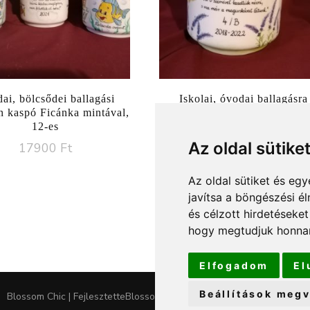
ai, bölcsődei ballagási
Iskolai, óvodai ballagásra
n kaspó Ficánka mintával,
porcelán kaspó levendulával,
12-es
os
Az oldal sütike
17900
Ft
19990
Ft
Az oldal sütiket és e
javítsa a böngészési é
és célzott hirdetéseket
hogy megtudjuk honnan
Elfogadom
El
Beállítások megv
Blossom Chic | Fejlesztette
Blossom Themes
.Készítette:
WordPress
.