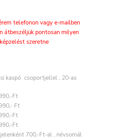
érem telefonon vagy e-mailben
en átbeszéljük pontosan milyen
lképzelést szeretne
si kaspó csoportjellel , 20-as
990,-Ft
990,- Ft
990,-Ft
990,-Ft
 jelenként 700,-Ft-al , névsornál