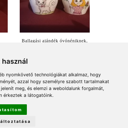
Ballagási ajándék óvónéniknek,
 16-
mécsestartó kislány mintával
6990
Ft
t használ
gyéb nyomkövető technológiákat alkalmaz, hogy
lményét, azzal hogy személyre szabott tartalmakat
 jelenít meg, és elemzi a weboldalunk forgalmát,
 érkeztek a látogatóink.
utasítom
áltoztatása