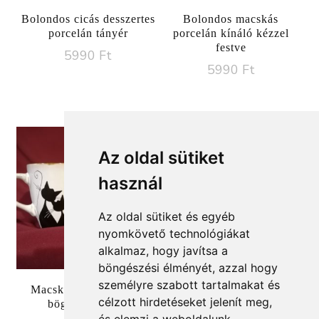
Bolondos cicás desszertes
Bolondos macskás
porcelán tányér
porcelán kínáló kézzel
festve
5990
Ft
5990
Ft
Az oldal sütiket
használ
Az oldal sütiket és egyéb
nyomkövető technológiákat
alkalmaz, hogy javítsa a
böngészési élményét, azzal hogy
személyre szabott tartalmakat és
Macskás kézzel festett
Bolondos cicás bögre,
célzott hirdetéseket jelenít meg,
bögre, 2,5 dl-es
zománc hatású