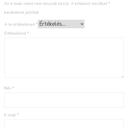
Az e-mail-címet nem tesszük közzé.
A kötelező mezőket
*
karakterrel jelöltük
A te értékelésed
*
Értékelésed
*
Név
*
E-mail
*