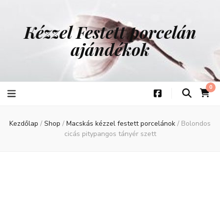
Kézzel Festett porcelán
ajándékok
0
Kezdőlap
/
Shop
/
Macskás kézzel festett porcelánok
/
Bolondos
cicás pitypangos tányér szett