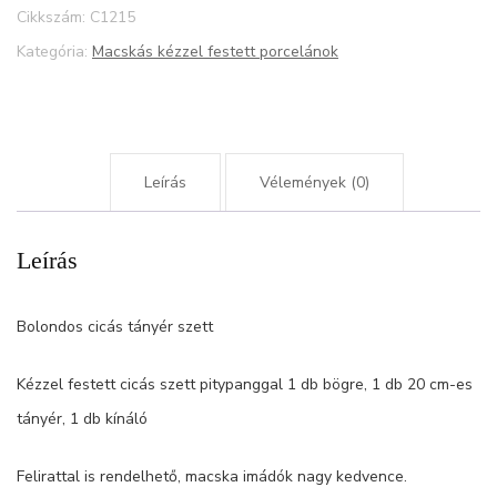
Cikkszám:
C1215
Kategória:
Macskás kézzel festett porcelánok
Leírás
Vélemények (0)
Leírás
Bolondos cicás tányér szett
Kézzel festett cicás szett pitypanggal 1 db bögre, 1 db 20 cm-es
tányér, 1 db kínáló
Felirattal is rendelhető, macska imádók nagy kedvence.