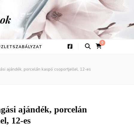
kok
0
 ÜZLETSZABÁLYZAT
si ajándék, porcelán kaspó csoportjellel, 12-es
gási ajándék, porcelán
el, 12-es