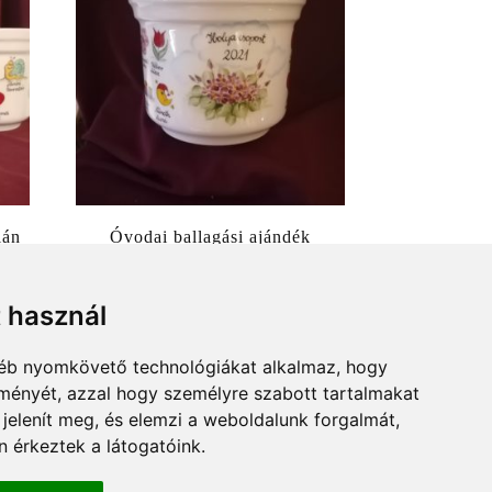
lán
Óvodai ballagási ajándék
s
porcelán kaspó, virág mintával
16-os méretben
t használ
19900
Ft
gyéb nyomkövető technológiákat alkalmaz, hogy
lményét, azzal hogy személyre szabott tartalmakat
 jelenít meg, és elemzi a weboldalunk forgalmát,
 érkeztek a látogatóink.