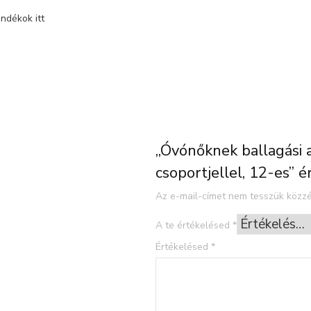
ndékok itt
„Óvónőknek ballagási 
csoportjellel, 12-es” 
Az e-mail-címet nem tesszük közzé
A te értékelésed
*
Értékelésed
*