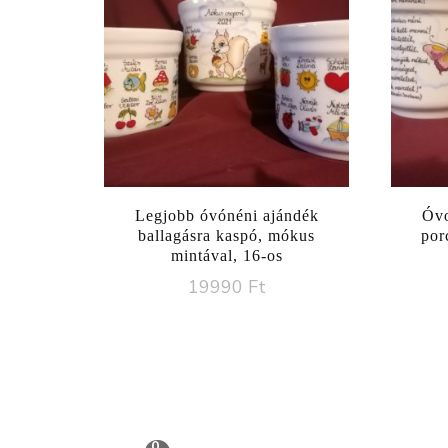
Legjobb óvónéni ajándék
Óvo
ballagásra kaspó, mókus
por
mintával, 16-os
19990
Ft
0