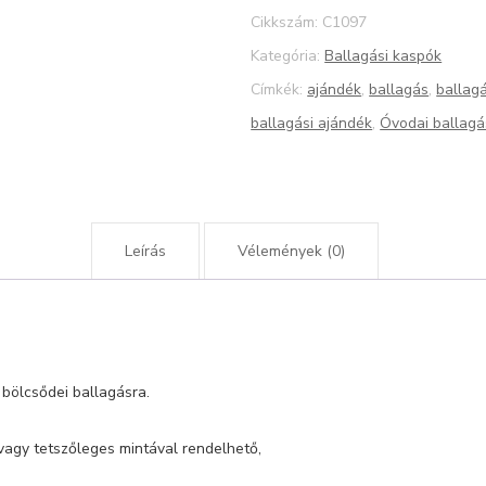
12-
Cikkszám:
C1097
es
Kategória:
Ballagási kaspók
mennyiség
Címkék:
ajándék
,
ballagás
,
ballag
ballagási ajándék
,
Óvodai ballagá
Leírás
Vélemények (0)
 bölcsődei ballagásra.
, vagy tetszőleges mintával rendelhető,