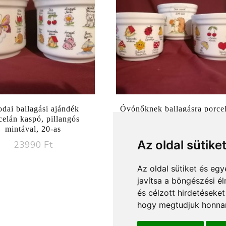
dai ballagási ajándék
Óvónőknek ballagásra porce
celán kaspó, pillangós
kaspó sünis mintával,12-e
mintával, 20-as
17990
Ft
Az oldal sütike
23990
Ft
Az oldal sütiket és e
javítsa a böngészési é
és célzott hirdetéseket
hogy megtudjuk honnan