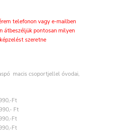
érem telefonon vagy e-mailben
en átbeszéljük pontosan milyen
lképzelést szeretne
aspó macis csoportjellel óvodai,
990,-Ft
990,- Ft
990,-Ft
990,-Ft