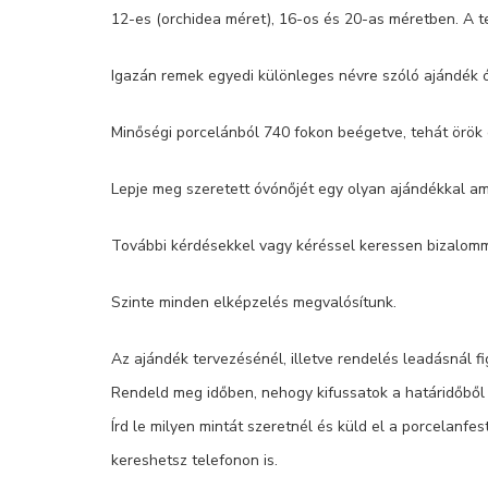
12-es (orchidea méret), 16-os és 20-as méretben. A t
Igazán remek egyedi különleges névre szóló ajándék
Minőségi porcelánból 740 fokon beégetve, tehát örök 
Lepje meg szeretett óvónőjét egy olyan ajándékkal am
További kérdésekkel vagy kéréssel keressen bizalomm
Szinte minden elképzelés megvalósítunk.
Az ajándék tervezésénél, illetve rendelés leadásnál fi
Rendeld meg időben, nehogy kifussatok a határidőből é
Írd le milyen mintát szeretnél és küld el a porcelanfe
kereshetsz telefonon is.