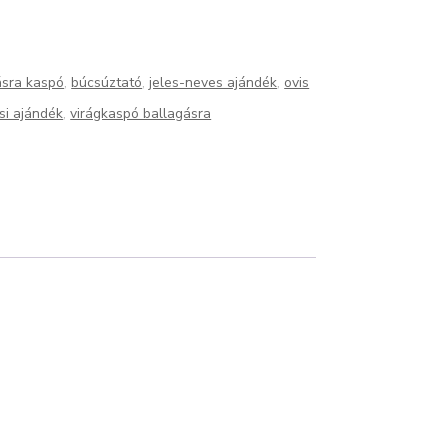
ásra kaspó
,
búcsúztató
,
jeles-neves ajándék
,
ovis
si ajándék
,
virágkaspó ballagásra