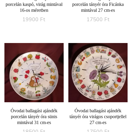
porcelán kaspó, virág mintával
porcelán tányér óra Ficánka
16-os méretben
mintával 27 cm-es
19900
Ft
17500
Ft
Óvodai ballagási ajándék
Óvodai ballagási ajándék
porcelán tányér óra sünis
tányér óra virágos csoportjellel
mintával 31 cm-es
27 cm-es
18500
Ft
17500
Ft