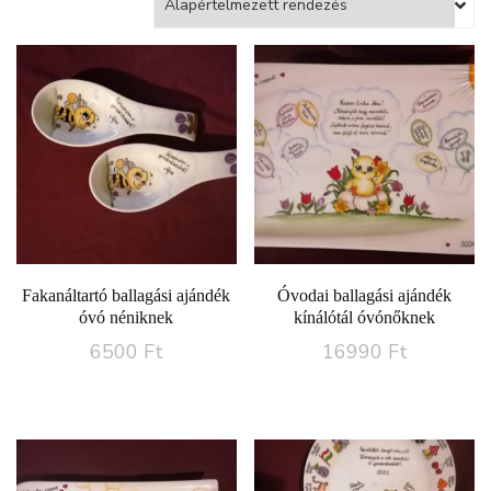
Fakanáltartó ballagási ajándék
Óvodai ballagási ajándék
óvó néniknek
kínálótál óvónőknek
6500
Ft
16990
Ft