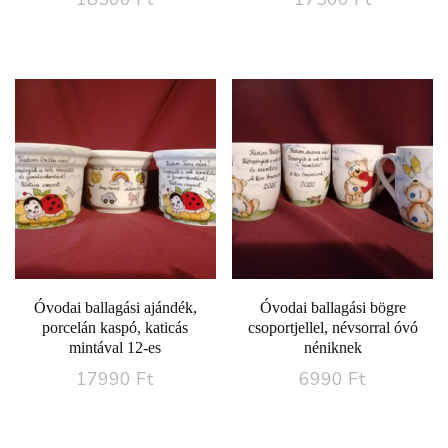
Óvodai ballagási ajándék,
Óvodai ballagási bögre
porcelán kaspó, katicás
csoportjellel, névsorral óvó
mintával 12-es
néniknek
17990
Ft
6990
Ft