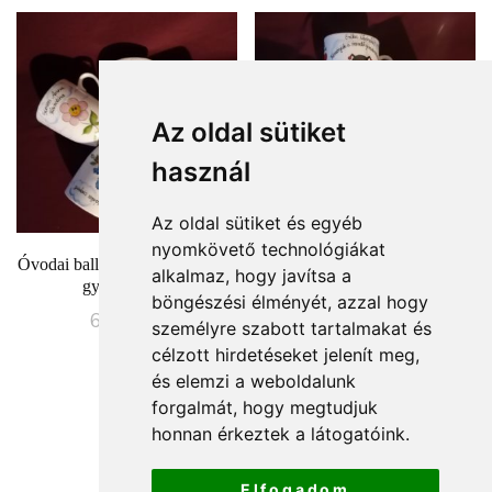
Az oldal sütiket
használ
Az oldal sütiket és egyéb
nyomkövető technológiákat
Óvodai ballagási ajándék bögre
Búcsúajándék óvónőknek
alkalmaz, hogy javítsa a
gyerekeknek
ballagásra,bögre csoportjellel
böngészési élményét, azzal hogy
6500
Ft
személyre szabott tartalmakat és
Értékelés:
8500
Ft
5.00
célzott hirdetéseket jelenít meg,
/ 5
és elemzi a weboldalunk
forgalmát, hogy megtudjuk
honnan érkeztek a látogatóink.
1
2
→
Elfogadom