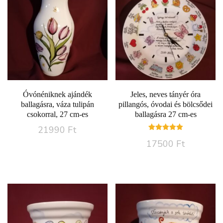
Óvónéniknek ajándék
Jeles, neves tányér óra
ballagásra, váza tulipán
pillangós, óvodai és bölcsődei
csokorral, 27 cm-es
ballagásra 27 cm-es
21990
Ft
Értékelés:
17500
Ft
5.00
/ 5