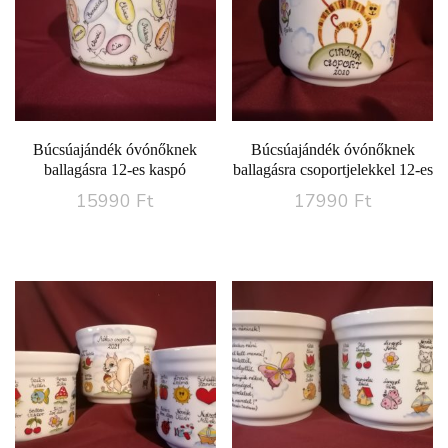
Búcsúajándék óvónőknek
Búcsúajándék óvónőknek
ballagásra 12-es kaspó
ballagásra csoportjelekkel 12-es
15990
Ft
17990
Ft