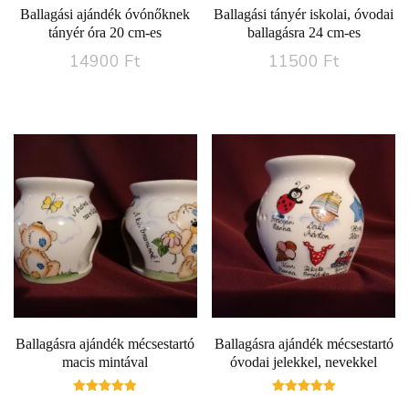
Ballagási ajándék óvónőknek
Ballagási tányér iskolai, óvodai
tányér óra 20 cm-es
ballagásra 24 cm-es
14900
Ft
11500
Ft
Ballagásra ajándék mécsestartó
Ballagásra ajándék mécsestartó
macis mintával
óvodai jelekkel, nevekkel
Értékelés:
Értékelés: