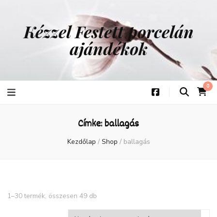
Kézzel Festett porcelán
ajándékok
0
Címke:
ballagás
Kezdőlap
/
Shop
/
ballagás
1–30 termék, összesen 49 db