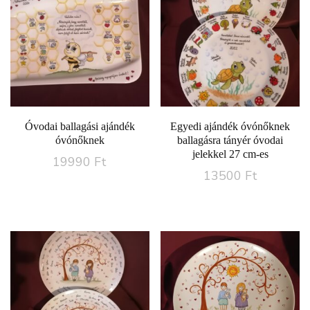
Óvodai ballagási ajándék
Egyedi ajándék óvónőknek
óvónőknek
ballagásra tányér óvodai
jelekkel 27 cm-es
19990
Ft
13500
Ft