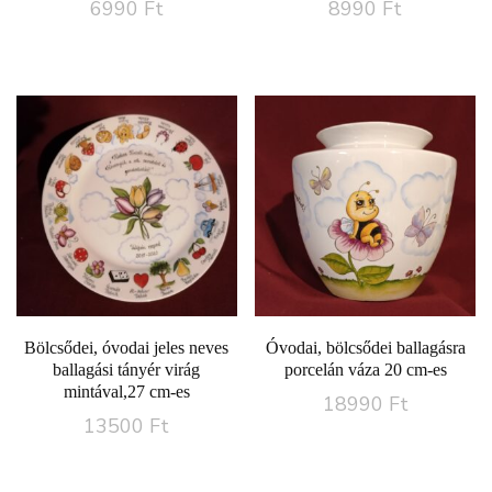
6990
Ft
8990
Ft
5.00
5.00
/ 5
/ 5
Bölcsődei, óvodai jeles neves
Óvodai, bölcsődei ballagásra
ballagási tányér virág
porcelán váza 20 cm-es
mintával,27 cm-es
18990
Ft
13500
Ft