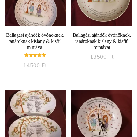
Ballagási ajándék óvónőknek,
Ballagási ajándék óvónőknek,
tanároknak kislány & kisfiú
tanároknak kislány & kisfiú
mintával
mintával
13500
Ft
Értékelés:
14500
Ft
5.00
/ 5