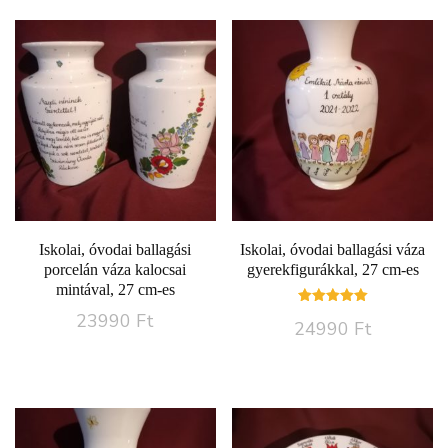
Iskolai, óvodai ballagási
Iskolai, óvodai ballagási váza
porcelán váza kalocsai
gyerekfigurákkal, 27 cm-es
mintával, 27 cm-es
Értékelés:
23990
Ft
24990
Ft
5.00
/ 5