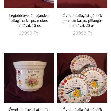
Legjobb óvónéni ajándék
Óvodai ballagási ajándék
ballagásra kaspó, mókus
porcelán kaspó, pillangós
mintával, 16-os
mintával, 20-as
19990
Ft
23990
Ft
Óvodai ballagási ajándék
Óvodai ballagási ajándék