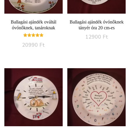
Ballagási ajándék ováltál
Ballagási ajándék óvónőknek
óvónőknek, tanároknak
tányér óra 20 cm-es
12900
Ft
Értékelés:
20990
Ft
5.00
/ 5