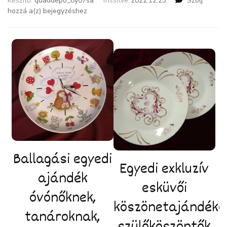
Készítő:
quaddepo_8y07sa
frissítve
2022.12.23.
Szólj
Hello!
hozzá a(z)
bejegyzéshez
Ballagási egyedi
Egyedi exkluzív
ajándék
esküvői
óvónőknek,
köszönetajándéko
tanároknak,