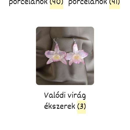
porcelánok
(40)
porcelánok
(41)
Valódi virág
ékszerek
(3)