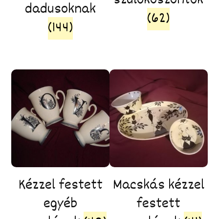
szülőköszöntők
dadusoknak
(62)
(144)
Kézzel festett
Macskás kézzel
egyéb
festett