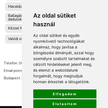
Macskás kézzel festett porcelánok
Az oldal sütiket
Ballagási egyedi ajándék óvónőknek, tanároknak,
dadusoknak
használ
Kézzel festett egyéb porcelánok
Az oldal sütiket és egyéb
Valódi virág ékszerek
nyomkövető technológiákat
alkalmaz, hogy javítsa a
böngészési élményét, azzal hogy
személyre szabott tartalmakat és
Telefon: 06-20-4795406 -
célzott hirdetéseket jelenít meg,
és elemzi a weboldalunk
Email:porcelanfestes@gmail.com - Személyes átvétel:
forgalmát, hogy megtudjuk
Budapest XX kerület.
honnan érkeztek a látogatóink.
Elfogadom
Elutasítom