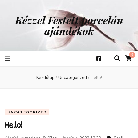
Kézzel Festett porcelán
ajándékok
0
Kezdőlap
/
Uncategorized
/
Hello!
UNCATEGORIZED
Hello!