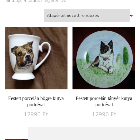
Mind a(z) 4 találat megjelenítve
Festett porcelán bögre kutya
Festett porcelán tányér kutya
portréval
portréval
12990
Ft
12990
Ft