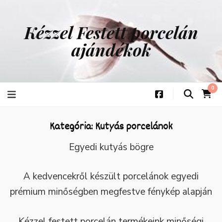
Kézzel Festett porcelán
ajándékok
0
Kategória:
Kutyás porcelánok
Egyedi kutyás bögre
A kedvencekről készült porcelánok egyedi
prémium minőségben megfestve fénykép alapján
Kézzel festett porcelán termékeink minőségi