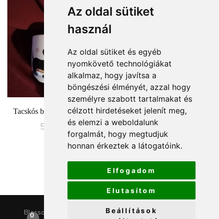
Az oldal sütiket
használ
Az oldal sütiket és egyéb
nyomkövető technológiákat
alkalmaz, hogy javítsa a
böngészési élményét, azzal hogy
személyre szabott tartalmakat és
célzott hirdetéseket jelenít meg,
Tacskós bögre kézzel festve
Tacskós porcelszett kézzel
festve
és elemzi a weboldalunk
5990
Ft
forgalmát, hogy megtudjuk
11490
Ft
honnan érkeztek a látogatóink.
Elfogadom
Elutasítom
Beállítások
Blossom Chic | Fejlesztette
Blossom Themes
.Készítette:
0