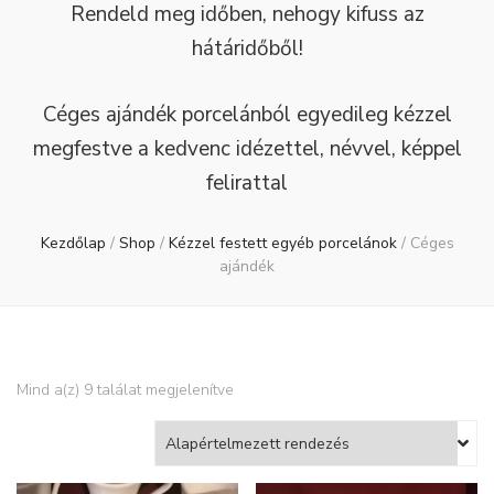
Rendeld meg időben, nehogy kifuss az
hátáridőből!
Céges ajándék porcelánból egyedileg kézzel
megfestve a kedvenc idézettel, névvel, képpel
felirattal
Kezdőlap
/
Shop
/
Kézzel festett egyéb porcelánok
/
Céges
ajándék
Mind a(z) 9 találat megjelenítve