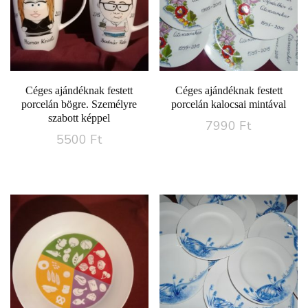
Céges ajándéknak festett
Céges ajándéknak festett
porcelán bögre. Személyre
porcelán kalocsai mintával
szabott képpel
7990
Ft
5500
Ft