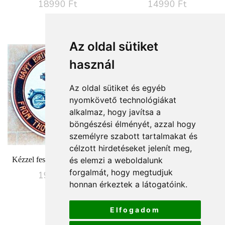
18990
Ft
14990
Ft
Az oldal sütiket
használ
Az oldal sütiket és egyéb
nyomkövető technológiákat
alkalmaz, hogy javítsa a
böngészési élményét, azzal hogy
személyre szabott tartalmakat és
célzott hirdetéseket jelenít meg,
Kézzel festett motoros tányér
és elemzi a weboldalunk
forgalmát, hogy megtudjuk
19900
Ft
honnan érkeztek a látogatóink.
Elfogadom