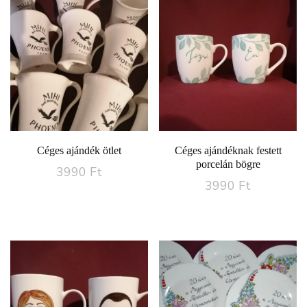
Céges ajándék ötlet
Céges ajándéknak festett
porcelán bögre
3990
Ft
3990
Ft