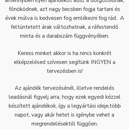
amennyiben ilyen ajándékot adsz a dolgozóidnak,
főnöködnek, azt nagy becsben fogja tartani és
évek múlva is kedvesen fog emlékezni fog rád. A
feltüntetett árak változhatnak, a ráfestendő
minta és a darabszám függvényében.
Keress minket akkor is ha nincs konkrét
elképzelésed szívesen segítünk INGYEN a
tervezésben is!
Az ajándék tervezésénél, illetve rendelés
leadásnál figyelj arra, hogy ezek egyedi kézzel
készített ajándékok, így a legyártási ideje,több
napot, vagy akár hetet is igénybe vehet a
megrendelésektől függően.