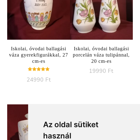
Iskolai, óvodai ballagási
Iskolai, óvodai ballagási
váza gyerekfigurákkal, 27
porcelán váza tulipánnal,
cm-es
20 cm-es
19990
Ft
Értékelés:
24990
Ft
5.00
/ 5
Az oldal sütiket
használ