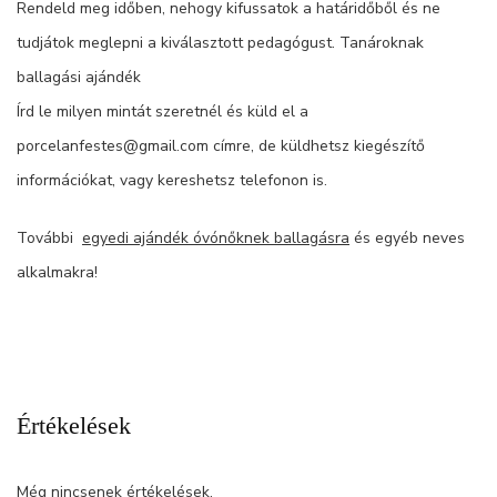
Rendeld meg időben, nehogy kifussatok a határidőből és ne
tudjátok meglepni a kiválasztott pedagógust. Tanároknak
ballagási ajándék
Írd le milyen mintát szeretnél és küld el a
porcelanfestes@gmail.com címre, de küldhetsz kiegészítő
információkat, vagy kereshetsz telefonon is.
További
egyedi ajándék óvónőknek ballagásra
és egyéb neves
alkalmakra!
Értékelések
Még nincsenek értékelések.