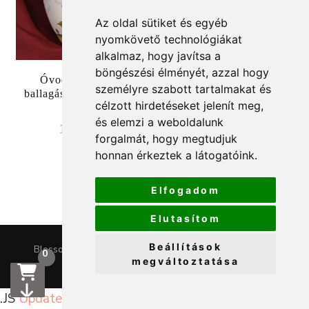
Az oldal sütiket és egyéb
nyomkövető technológiákat
alkalmaz, hogy javítsa a
böngészési élményét, azzal hogy
Óvodai, bölcsődei
Óvodai, bölcsődei porcelán
személyre szabott tartalmakat és
ballagásra porcelán váza
váza sünis mintával, 27
célzott hirdetéseket jelenít meg,
20 cm-es
cm-es
és elemzi a weboldalunk
18990
Ft
23990
Ft
forgalmát, hogy megtudjuk
honnan érkeztek a látogatóink.
Elfogadom
Elutasítom
Beállítások
Blossom Chic | Fejlesztette
Blossom Themes
.Készítette:
0
megváltoztatása
WordPress
.
.JS
Update cookies preferences