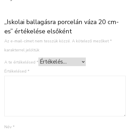
„Iskolai ballagásra porcelán váza 20 cm-
es” értékelése elsőként
Az e-mail-címet nem tesszük közzé.
A kötelező mezőket
*
karakterrel jelöltük
A te értékelésed
*
Értékelésed
*
Név
*