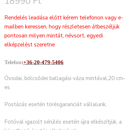
18990
Ft
Rendelés leadása előtt kérem telefonon vagy e-
mailben keressen, hogy részletesen átbeszéljük
pontosan milyen mintát, névsort, egyedi
elképzelést szeretne
Telefon
:
+36-20-479-5406
Óvodai, bölcsődei ballagási váza mintával,20 cm-
es
Postázás esetén törésgaranciát vállalunk.
Fotóval igazolt sérülés esetén újra elkészítjük, a