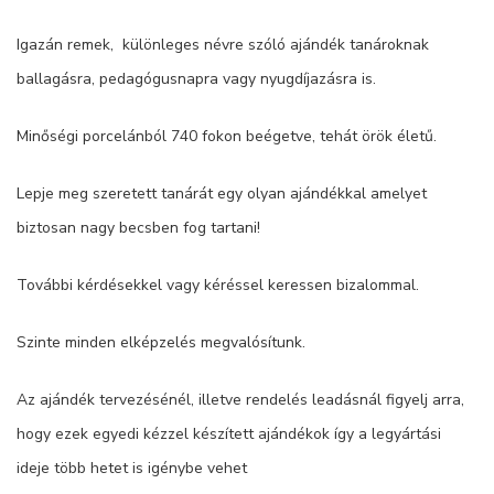
Igazán remek, különleges névre szóló ajándék tanároknak
ballagásra, pedagógusnapra vagy nyugdíjazásra is.
Minőségi porcelánból 740 fokon beégetve, tehát örök életű.
Lepje meg szeretett tanárát egy olyan ajándékkal amelyet
biztosan nagy becsben fog tartani!
További kérdésekkel vagy kéréssel keressen bizalommal.
Szinte minden elképzelés megvalósítunk.
Az ajándék tervezésénél, illetve rendelés leadásnál figyelj arra,
hogy ezek egyedi kézzel készített ajándékok így a legyártási
ideje több hetet is igénybe vehet