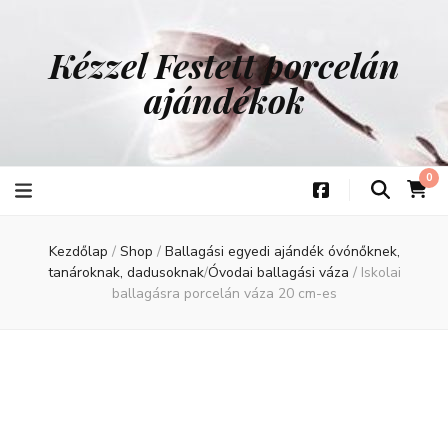
Kézzel Festett porcelán
ajándékok
0
Kezdőlap
/
Shop
/
Ballagási egyedi ajándék óvónőknek,
tanároknak, dadusoknak
/
Óvodai ballagási váza
/
Iskolai
ballagásra porcelán váza 20 cm-es