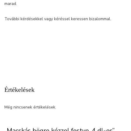
marad.
További kérdésekkel vagy kéréssel keressen bizalommal.
Értékelések
Még nincsenek értékelések.
„Macskás bögre kézzel festve, 4 dl-es”