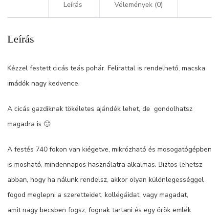
Leírás
Vélemények (0)
Leírás
Kézzel festett cicás teás pohár. Felirattal is rendelhető, macska
imádók nagy kedvence.
A cicás gazdiknak tökéletes ajándék lehet, de gondolhatsz
magadra is 🙂
A festés 740 fokon van kiégetve, mikrózható és mosogatógépben
is mosható, mindennapos használatra alkalmas. Biztos lehetsz
abban, hogy ha nálunk rendelsz, akkor olyan különlegességgel
fogod meglepni a szeretteidet, kollégáidat, vagy magadat,
amit nagy becsben fogsz, fognak tartani és egy örök emlék