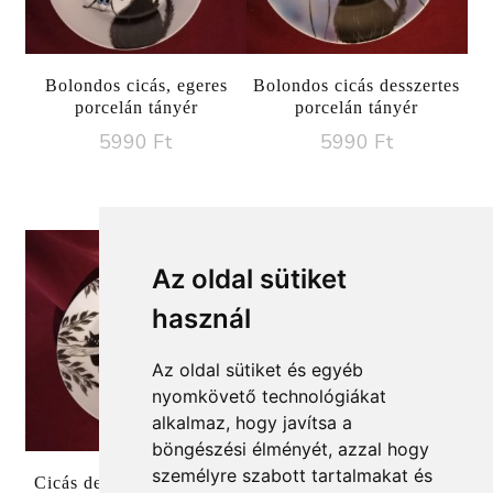
Bolondos cicás, egeres
Bolondos cicás desszertes
porcelán tányér
porcelán tányér
5990
Ft
5990
Ft
Az oldal sütiket
használ
Az oldal sütiket és egyéb
nyomkövető technológiákat
alkalmaz, hogy javítsa a
böngészési élményét, azzal hogy
személyre szabott tartalmakat és
Cicás desszertes porcelán
Bolondos cicás pitypangos