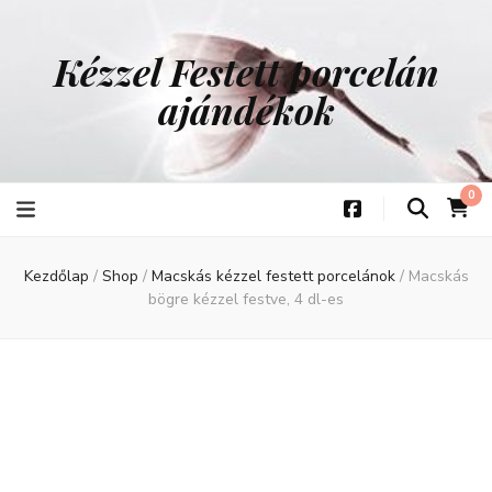
Kézzel Festett porcelán
ajándékok
0
Kezdőlap
/
Shop
/
Macskás kézzel festett porcelánok
/
Macskás
bögre kézzel festve, 4 dl-es