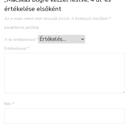
értékelése elsőként
Az e-mail-címet nem tesszük közzé.
A kötelező mezőket
*
karakterrel jelöltük
A te értékelésed
*
Értékelésed
*
Név
*