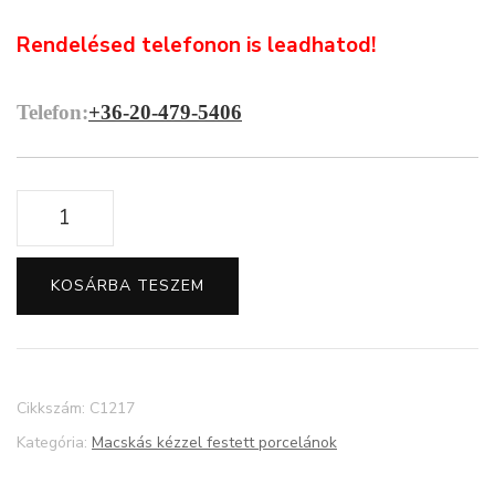
Rendelésed telefonon is leadhatod!
Telefon:
+36-20-479-5406
Bolondos
cicás,
egeres
KOSÁRBA TESZEM
porcelán
bögre
mennyiség
Cikkszám:
C1217
Kategória:
Macskás kézzel festett porcelánok