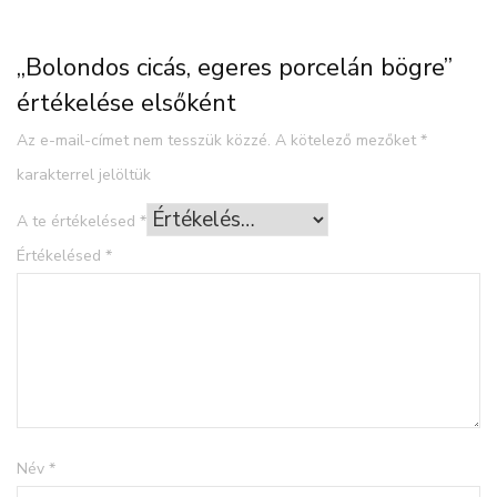
„Bolondos cicás, egeres porcelán bögre”
értékelése elsőként
Az e-mail-címet nem tesszük közzé.
A kötelező mezőket
*
karakterrel jelöltük
A te értékelésed
*
Értékelésed
*
Név
*