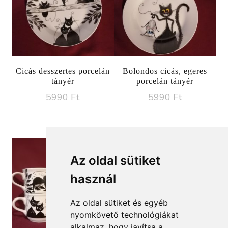
Cicás desszertes porcelán
Bolondos cicás, egeres
tányér
porcelán tányér
5990
Ft
5990
Ft
Az oldal sütiket
használ
Az oldal sütiket és egyéb
nyomkövető technológiákat
alkalmaz, hogy javítsa a