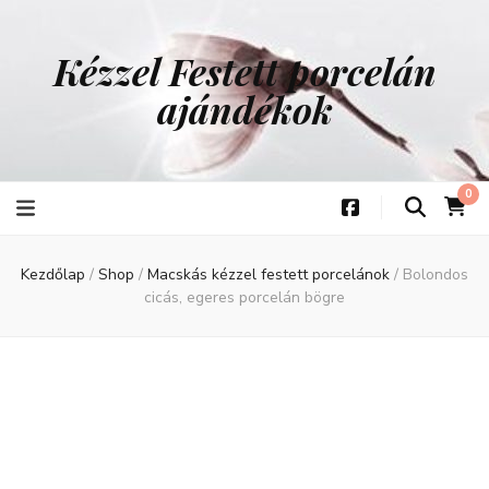
Kézzel Festett porcelán
ajándékok
0
Kezdőlap
/
Shop
/
Macskás kézzel festett porcelánok
/
Bolondos
cicás, egeres porcelán bögre