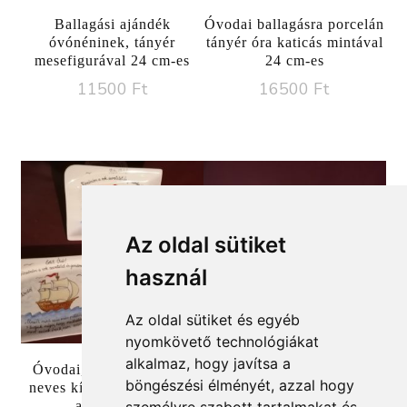
Ballagási ajándék
Óvodai ballagásra porcelán
óvónéninek, tányér
tányér óra katicás mintával
mesefigurával 24 cm-es
24 cm-es
11500
Ft
16500
Ft
Az oldal sütiket
használ
Az oldal sütiket és egyéb
nyomkövető technológiákat
alkalmaz, hogy javítsa a
Óvodai, bölcsődei jeles,
Óvodai ballagási ajándék
böngészési élményét, azzal hogy
neves kínáló tálka egyéni
óvónőknek
ajándéknak