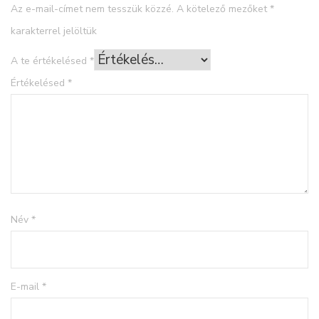
Az e-mail-címet nem tesszük közzé.
A kötelező mezőket
*
karakterrel jelöltük
A te értékelésed
*
Értékelésed
*
Név
*
E-mail
*