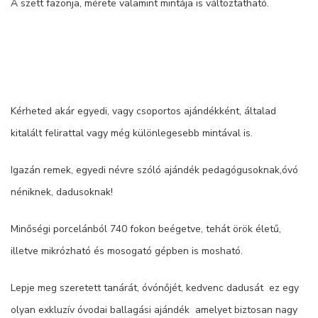
A szett fazonja, mérete valamint mintája is változtatható.
Kérheted akár egyedi, vagy csoportos ajándékként, általad
kitalált felirattal vagy még különlegesebb mintával is.
Igazán remek, egyedi névre szóló ajándék pedagógusoknak,óvó
néniknek, dadusoknak!
Minőségi porcelánból 740 fokon beégetve, tehát örök életű,
illetve mikrózható és mosogató gépben is mosható.
Lepje meg szeretett tanárát, óvónőjét, kedvenc dadusát ez egy
olyan exkluzív óvodai ballagási ajándék amelyet biztosan nagy