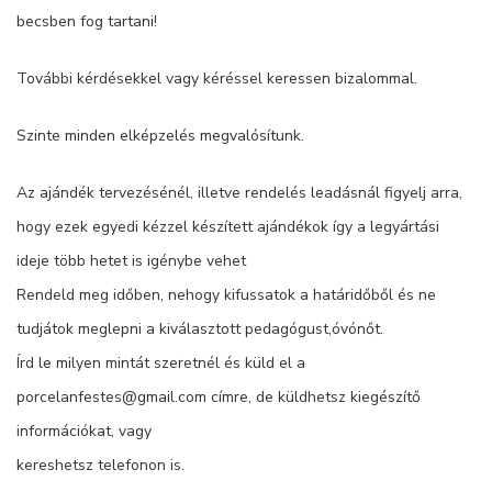
becsben fog tartani!
További kérdésekkel vagy kéréssel keressen bizalommal.
Szinte minden elképzelés megvalósítunk.
Az ajándék tervezésénél, illetve rendelés leadásnál figyelj arra,
hogy ezek egyedi kézzel készített ajándékok így a legyártási
ideje több hetet is igénybe vehet
Rendeld meg időben, nehogy kifussatok a határidőből és ne
tudjátok meglepni a kiválasztott pedagógust,óvónőt.
Írd le milyen mintát szeretnél és küld el a
porcelanfestes@gmail.com címre, de küldhetsz kiegészítő
információkat, vagy
kereshetsz telefonon is.