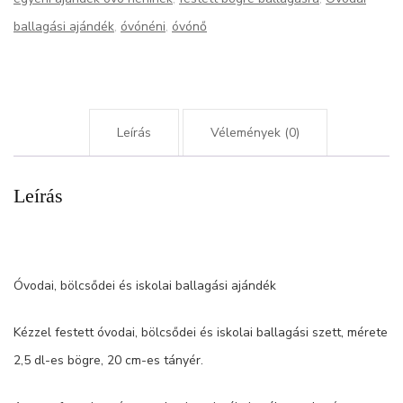
ballagási ajándék
,
óvónéni
,
óvónő
Leírás
Vélemények (0)
Leírás
Óvodai, bölcsődei és iskolai ballagási ajándék
Kézzel festett óvodai, bölcsődei és iskolai ballagási szett, mérete
2,5 dl-es bögre, 20 cm-es tányér.