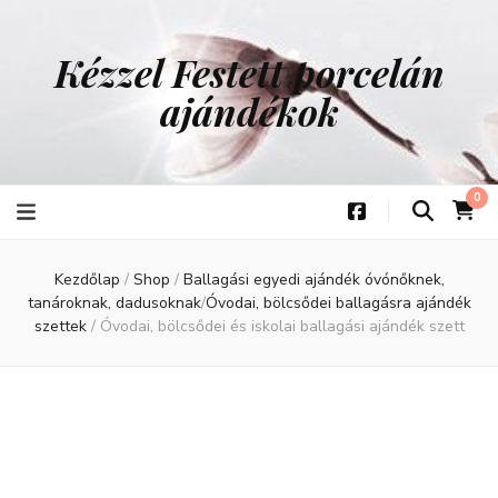
Kézzel Festett porcelán
ajándékok
0
Kezdőlap
/
Shop
/
Ballagási egyedi ajándék óvónőknek,
tanároknak, dadusoknak
/
Óvodai, bölcsődei ballagásra ajándék
szettek
/
Óvodai, bölcsődei és iskolai ballagási ajándék szett