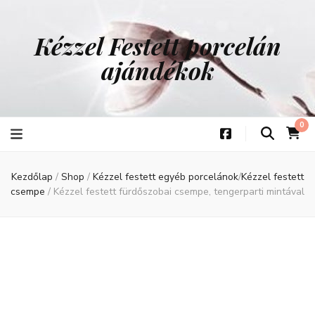
Kézzel Festett porcelán
ajándékok
0
Kezdőlap
/
Shop
/
Kézzel festett egyéb porcelánok
/
Kézzel festett
csempe
/
Kézzel festett fürdőszobai csempe, tengerparti mintával