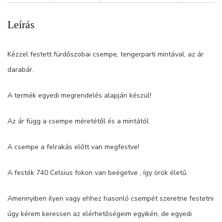
Leírás
Kézzel festett fürdőszobai csempe, tengerparti mintával, az ár
darabár.
A termék egyedi megrendelés alapján készül!
Az ár függ a csempe méretétől és a mintától.
A csempe a felrakás előtt van megfestve!
A festék 740 Celsius fokon van beégetve , így örök életű.
Amennyiben ilyen vagy ehhez hasonló csempét szeretne festetni
úgy kérem keressen az elérhetőségeim egyikén, de egyedi