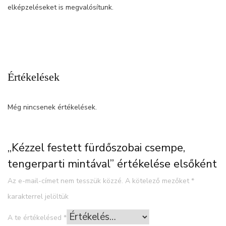
elképzeléseket is megvalósítunk.
Értékelések
Még nincsenek értékelések.
„Kézzel festett fürdőszobai csempe,
tengerparti mintával” értékelése elsőként
Az e-mail-címet nem tesszük közzé.
A kötelező mezőket
*
karakterrel jelöltük
A te értékelésed
*