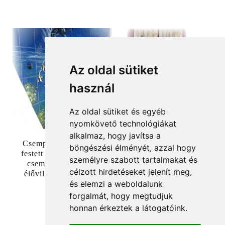
Az oldal sütiket
használ
Az oldal sütiket és egyéb
nyomkövető technológiákat
alkalmaz, hogy javítsa a
Csempefestés, Kézzel
Csempére festett kép
böngészési élményét, azzal hogy
festett fürdőszobai fali
3990
Ft
személyre szabott tartalmakat és
csempe tengeralatti
célzott hirdetéseket jelenít meg,
élővilág ábrázolással
és elemzi a weboldalunk
5990
Ft
forgalmát, hogy megtudjuk
honnan érkeztek a látogatóink.