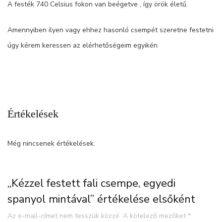
A festék 740 Celsius fokon van beégetve , így örök életű.
Amennyiben ilyen vagy ehhez hasonló csempét szeretne festetni
úgy kérem keressen az elérhetőségeim egyikén
Értékelések
Még nincsenek értékelések.
„Kézzel festett fali csempe, egyedi
spanyol mintával” értékelése elsőként
Az e-mail-címet nem tesszük közzé.
A kötelező mezőket
*