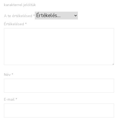
karakterrel jelöltük
A te értékelésed
*
Értékelésed
*
Név
*
E-mail
*