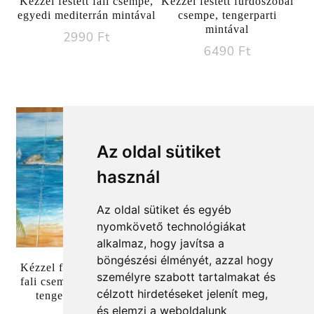
Kézzel festett fali csempe,
Kézzel festett fürdőszobai
egyedi mediterrán mintával
csempe, tengerparti
mintával
2990
Ft
6490
Ft
Az oldal sütiket
használ
Az oldal sütiket és egyéb
nyomkövető technológiákat
alkalmaz, hogy javítsa a
böngészési élményét, azzal hogy
Kézzel festett fürdőszobai
Csempefestés, kézzel
személyre szabott tartalmakat és
fali csempe. Csempefestés
festett csempe orchidea
célzott hirdetéseket jelenít meg,
tengerparti mintával
virág mintával
és elemzi a weboldalunk