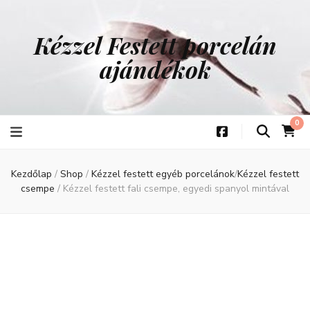
Kézzel Festett porcelán
ajándékok
0
Kezdőlap
/
Shop
/
Kézzel festett egyéb porcelánok
/
Kézzel festett
csempe
/
Kézzel festett fali csempe, egyedi spanyol mintával