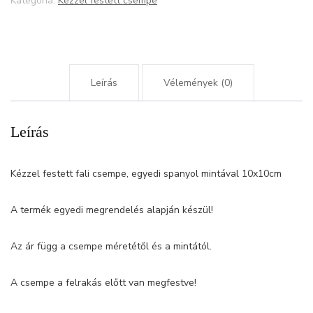
mennyiség
Kategória:
Kézzel festett csempe
Leírás
Vélemények (0)
Leírás
Kézzel festett fali csempe, egyedi spanyol mintával 10x10cm
A termék egyedi megrendelés alapján készül!
Az ár függ a csempe méretétől és a mintától.
A csempe a felrakás előtt van megfestve!