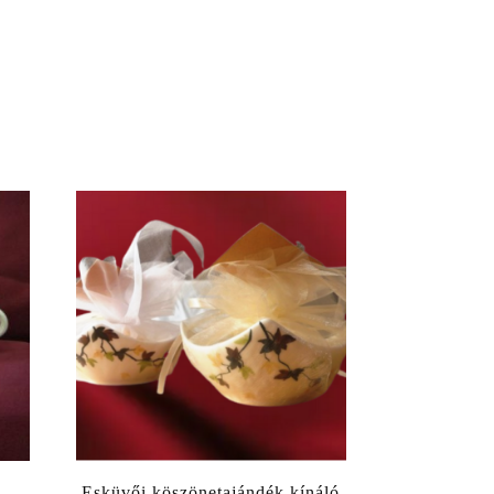
Esküvői köszönetajándék kínáló