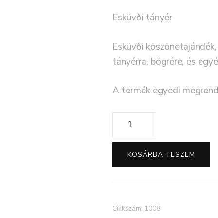
Esküvői tányér
Esküvői köszönetajándék,
tányérra, bögrére, és egyé
A termék egyedi megrende
Esküvői
köszönet
ajándék
KOSÁRBA TESZEM
tányér
mennyiség
Cikkszám:
1008