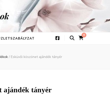
kok
0
 ÜZLETSZABÁLYZAT
ndékok
/
Esküvői köszönet ajándék tányér
t ajándék tányér