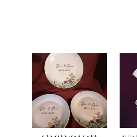
Esküvői köszönetajándék
Esküvő