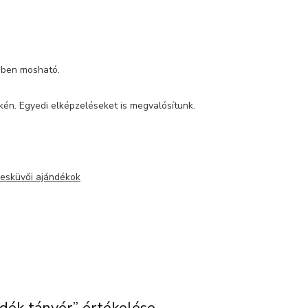
épben mosható.
én. Egyedi elképzeléseket is megvalósítunk.
 esküvői ajándékok