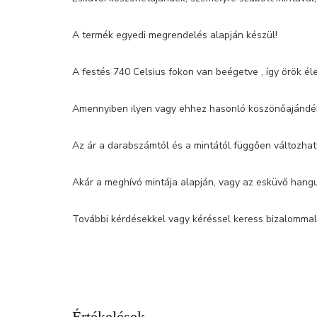
A termék egyedi megrendelés alapján készül!
A festés 740 Celsius fokon van beégetve , így örök 
Amennyiben ilyen vagy ehhez hasonló köszönőajándékot
Az ár a darabszámtól és a mintától függően változhat
Akár a meghívó mintája alapján, vagy az esküvő hangu
További kérdésekkel vagy kéréssel keress bizalommal
Értékelések