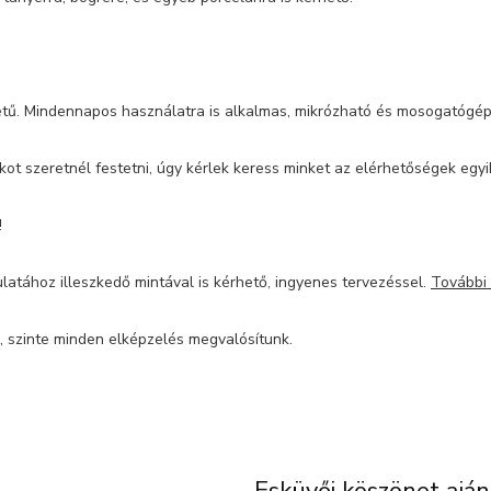
életű. Mindennapos használatra is alkalmas, mikrózható és mosogatóg
 szeretnél festetni, úgy kérlek keress minket az elérhetőségek egyik
!
latához illeszkedő mintával is kérhető, ingyenes tervezéssel.
További
, szinte minden elképzelés megvalósítunk.