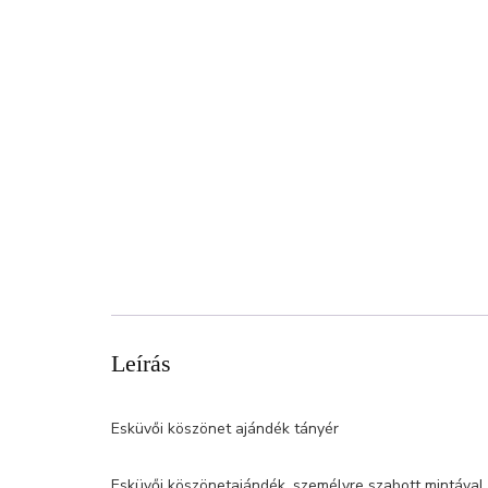
Leírás
Esküvői köszönet ajándék tányér
Esküvői köszönetajándék, személyre szabott mintával, 