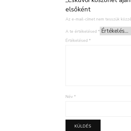
„Esküvői köszönet ajá
elsőként
Az e-mail-címet nem tesszük közzé
A te értékelésed
*
Értékelésed
*
Név
*