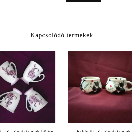
Kapcsolódó termékek
i köszönetajándék bögre
Esküvői köszönetajándék