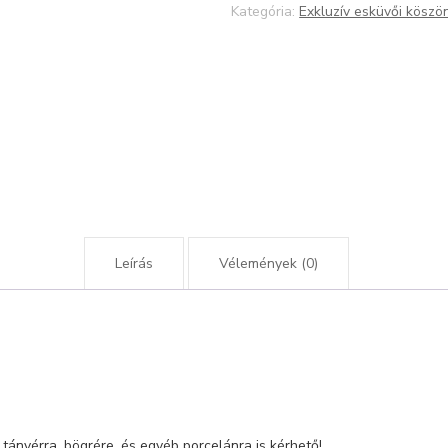
Kategória:
Exkluzív esküvői kösz
Leírás
Vélemények (0)
tányérra, bögrére, és egyéb porcelánra is kérhető!