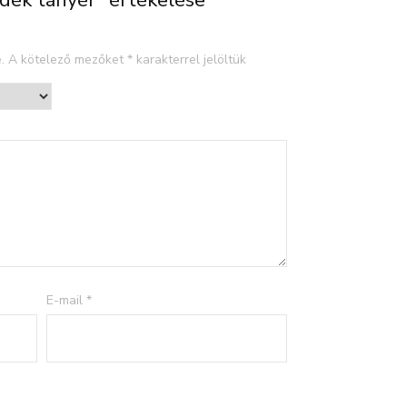
ndék tányér” értékelése
.
A kötelező mezőket
*
karakterrel jelöltük
E-mail
*