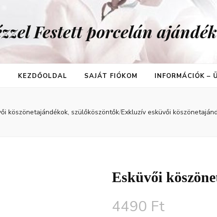
zzel Festett porcelán ajándé
T
KEZDŐOLDAL
SAJÁT FIÓKOM
INFORMÁCIÓK –
vői köszönetajándékok, szülőköszöntők
/
Exkluzív esküvői köszönetajá
Esküvői köszöne
4490
Ft