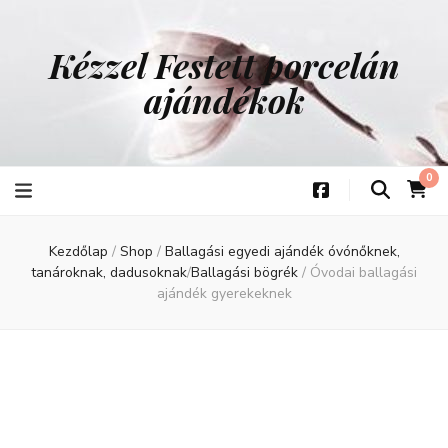
Kézzel Festett porcelán
ajándékok
0
Kezdőlap
/
Shop
/
Ballagási egyedi ajándék óvónőknek,
tanároknak, dadusoknak
/
Ballagási bögrék
/
Óvodai ballagási
ajándék gyerekeknek