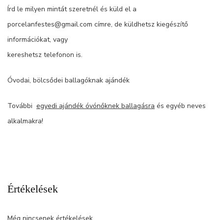
Írd le milyen mintát szeretnél és küld el a
porcelanfestes@gmail.com címre, de küldhetsz kiegészítő
információkat, vagy
kereshetsz telefonon is.
Óvodai, bölcsődei ballagóknak ajándék
További
egyedi ajándék óvónőknek ballagásra
és egyéb neves
alkalmakra!
Értékelések
Még nincsenek értékelések.