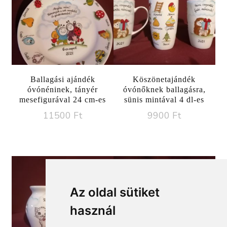
Ballagási ajándék
Köszönetajándék
óvónéninek, tányér
óvónőknek ballagásra,
mesefigurával 24 cm-es
sünis mintával 4 dl-es
11500
Ft
9900
Ft
Az oldal sütiket
használ