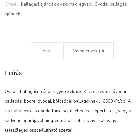
Címkék:
ballagási ajándék ovisoknak
,
egyedi
,
Óvodai ballagási
ajándék
Leírás
Vélemények (0)
Leírás
Óvodai ballagási ajándék gyerekeknek. Kézzel festett óvodai
ballagási bögre, óvodai, bölcsődei ballagóknak . (6500,-Ft/db) A
kis ballagókra is gondoltunk, saját jeles és csoportjeles , vagy a
kedvenc figurájával megfestett porcelán tányérral, vagy
tetszőleges összeállítható szettel.