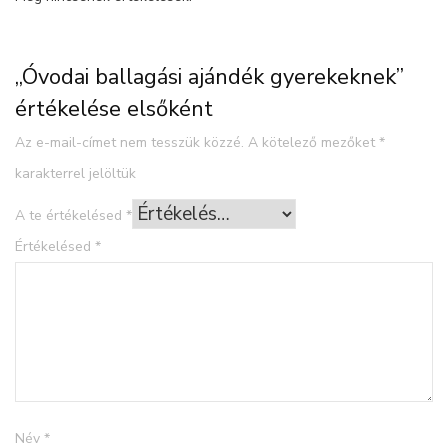
„Óvodai ballagási ajándék gyerekeknek”
értékelése elsőként
Az e-mail-címet nem tesszük közzé.
A kötelező mezőket
*
karakterrel jelöltük
A te értékelésed
*
Értékelésed
*
Név
*