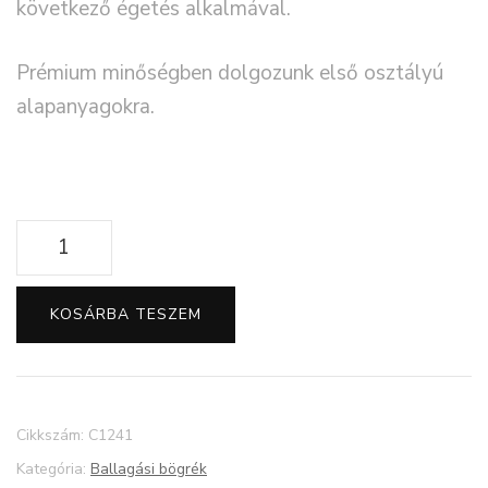
következő égetés alkalmával.
Prémium minőségben dolgozunk első osztályú
alapanyagokra.
Óvodai
ballagási
ajándék
KOSÁRBA TESZEM
gyerekeknek
mennyiség
Cikkszám:
C1241
Kategória:
Ballagási bögrék