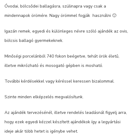
Óvodai, bölcsődei ballagásra, szülinapra vagy csak a
mindennapok örömére. Nagy örömmel fogják használni 🙂
Igazán remek, egyedi és különleges névre szóló ajándék az ovis,
bölcsis ballagó gyermekeknek.
Minőségi porcelánból 740 fokon beégetve, tehát örök életű,
illetve mikrózható és mosogató gépben is mosható.
További kérdésekkel vagy kéréssel keressen bizalommal.
Szinte minden elképzelés megvalósítunk.
Az ajándék tervezésénél, illetve rendelés leadásnál figyelj arra,
hogy ezek egyedi kézzel készített ajándékok így a legyártási
ideje akár több hetet is igénybe vehet.