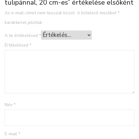
tulipánnal, 20 cm-es” értékelése elsőként
Az e-mail-címet nem tesszük közzé.
A kötelező mezőket
*
karakterrel jelöltük
A te értékelésed
*
Értékelésed
*
Név
*
E-mail
*