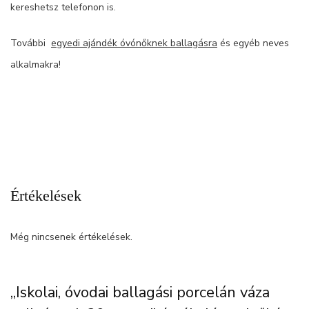
kereshetsz telefonon is.
További
egyedi ajándék óvónőknek ballagásra
és egyéb neves
alkalmakra!
Értékelések
Még nincsenek értékelések.
„Iskolai, óvodai ballagási porcelán váza