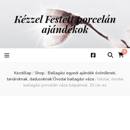
Kézzel Festett porcelán
ajándékok
0
Kezdőlap
/
Shop
/
Ballagási egyedi ajándék óvónőknek,
tanároknak, dadusoknak
/
Óvodai ballagási váza
/
Iskolai, óvodai
ballagási porcelán váza tulipánnal, 20 cm-es