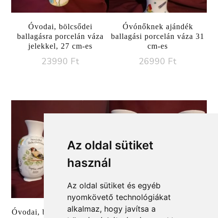
Óvodai, bölcsődei
Óvónőknek ajándék
ballagásra porcelán váza
ballagási porcelán váza 31
jelekkel, 27 cm-es
cm-es
23990
Ft
26990
Ft
Az oldal sütiket
használ
Az oldal sütiket és egyéb
nyomkövető technológiákat
alkalmaz, hogy javítsa a
Óvodai, bölcsődei porcelán
Óvodai ballagási ajándék