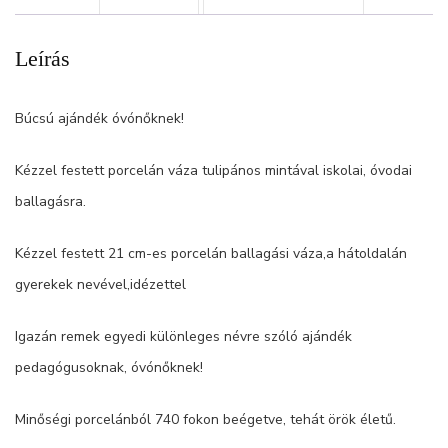
Leírás
Búcsú ajándék óvónőknek!
Kézzel festett porcelán váza tulipános mintával iskolai, óvodai
ballagásra.
Kézzel festett 21 cm-es porcelán ballagási váza,a hátoldalán
gyerekek nevével,idézettel
Igazán remek egyedi különleges névre szóló ajándék
pedagógusoknak, óvónőknek!
Minőségi porcelánból 740 fokon beégetve, tehát örök életű.