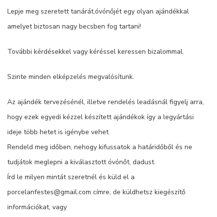
Lepje meg szeretett tanárát,óvónőjét egy olyan ajándékkal
amelyet biztosan nagy becsben fog tartani!
További kérdésekkel vagy kéréssel keressen bizalommal.
Szinte minden elképzelés megvalósítunk.
Az ajándék tervezésénél, illetve rendelés leadásnál figyelj arra,
hogy ezek egyedi kézzel készített ajándékok így a legyártási
ideje több hetet is igénybe vehet
Rendeld meg időben, nehogy kifussatok a határidőből és ne
tudjátok meglepni a kiválasztott óvónőt, dadust.
Írd le milyen mintát szeretnél és küld el a
porcelanfestes@gmail.com címre, de küldhetsz kiegészítő
információkat, vagy