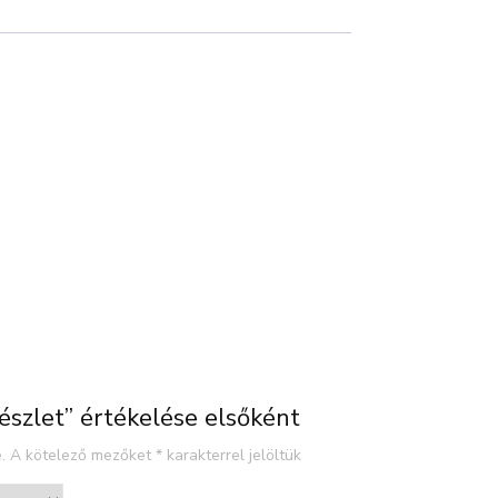
észlet” értékelése elsőként
.
A kötelező mezőket
*
karakterrel jelöltük