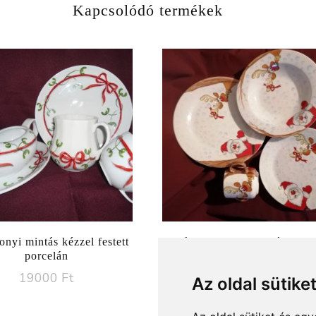
Kapcsolódó termékek
nyi mintás kézzel festett
Karácsonyi mesefigurás porc
porcelán
Értékelés:
19000
Ft
Az oldal sütike
6990
Ft
5.00
/ 5