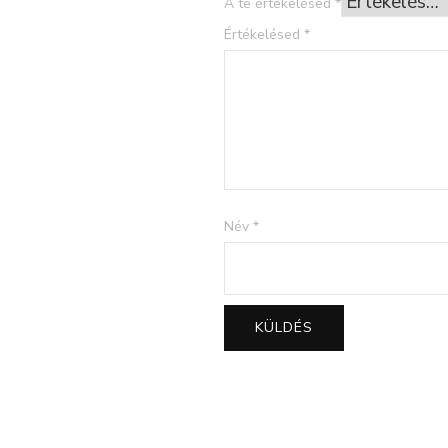
A te értékelésed
*
Értékelésed
*
Név
*