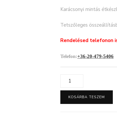
Karácsonyi mintás étkész
Tetszőleges összeállítás
Rendelésed telefonon i
Telefon:
+36-20-479-5406
Karácsonyi
mintás
étkészlet
KOSÁRBA TESZEM
mennyiség