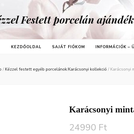
zzel Festett porcelán ajándé
T
KEZDŐOLDAL
SAJÁT FIÓKOM
INFORMÁCIÓK –
p
/
Kézzel festett egyéb porcelánok
/
Karácsonyi kollekció
/
Karácsonyi 
Karácsonyi mintá
24990
Ft