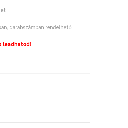
let
ban, darabszámban rendelhető
s leadhatod!