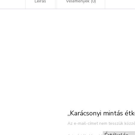
Leírás
Vélemények (0)
„Karácsonyi mintás étk
Az e-mail-címet nem tesszük közzé