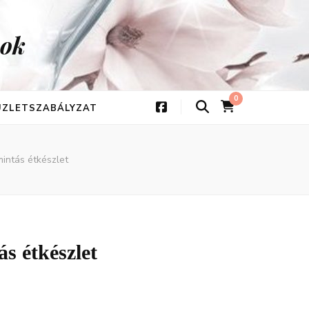
kok
0
 ÜZLETSZABÁLYZAT
mintás étkészlet
s étkészlet