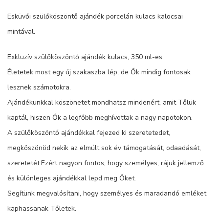
Esküvői szülőköszöntő ajándék porcelán kulacs kalocsai
mintával.
Exkluzív szülőköszöntő ajándék kulacs, 350 ml-es.
Életetek most egy új szakaszba lép, de Ők mindig fontosak
lesznek számotokra.
Ajándékunkkal köszönetet mondhatsz mindenért, amit Tőlük
kaptál, hiszen Ők a legfőbb meghívottak a nagy napotokon.
A szülőköszöntő ajándékkal fejezed ki szeretetedet,
megköszönöd nekik az elmúlt sok év támogatását, odaadását,
szeretetét.Ezért nagyon fontos, hogy személyes, rájuk jellemző
és különleges ajándékkal lepd meg Őket.
Segítünk megvalósítani, hogy személyes és maradandó emléket
kaphassanak Tőletek.