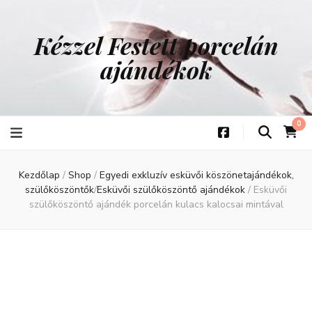
Kézzel Festett porcelán
ajándékok
0
Kezdőlap
/
Shop
/
Egyedi exkluzív esküvői köszönetajándékok,
szülőköszöntők
/
Esküvői szülőköszöntő ajándékok
/
Esküvői
szülőköszöntő ajándék porcelán kulacs kalocsai mintával