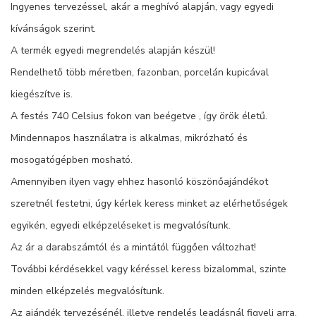
Ingyenes tervezéssel, akár a meghívó alapján, vagy egyedi
kívánságok szerint.
A termék egyedi megrendelés alapján készül!
Rendelhető több méretben, fazonban, porcelán kupicával
kiegészítve is.
A festés 740 Celsius fokon van beégetve , így örök életű.
Mindennapos használatra is alkalmas, mikrózható és
mosogatógépben mosható.
Amennyiben ilyen vagy ehhez hasonló köszönőajándékot
szeretnél festetni, úgy kérlek keress minket az elérhetőségek
egyikén, egyedi elképzeléseket is megvalósítunk.
Az ár a darabszámtól és a mintától függően változhat!
További kérdésekkel vagy kéréssel keress bizalommal, szinte
minden elképzelés megvalósítunk.
Az ajándék tervezésénél, illetve rendelés leadásnál figyelj arra,