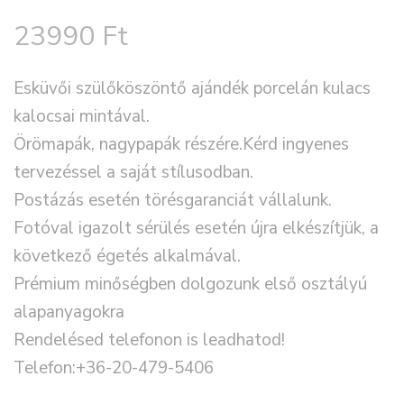
23990
Ft
Esküvői szülőköszöntő ajándék porcelán kulacs
kalocsai mintával.
Örömapák, nagypapák részére.Kérd ingyenes
tervezéssel a saját stílusodban.
Postázás esetén törésgaranciát vállalunk.
Fotóval igazolt sérülés esetén újra elkészítjük, a
következő égetés alkalmával.
Prémium minőségben dolgozunk első osztályú
alapanyagokra
Rendelésed telefonon is leadhatod!
Telefon:+36-20-479-5406