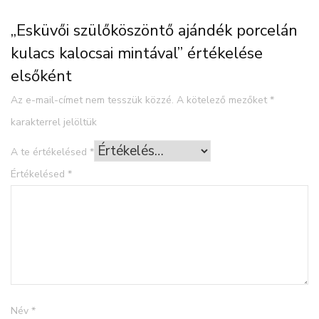
„Esküvői szülőköszöntő ajándék porcelán
kulacs kalocsai mintával” értékelése
elsőként
Az e-mail-címet nem tesszük közzé.
A kötelező mezőket
*
karakterrel jelöltük
A te értékelésed
*
Értékelésed
*
Név
*