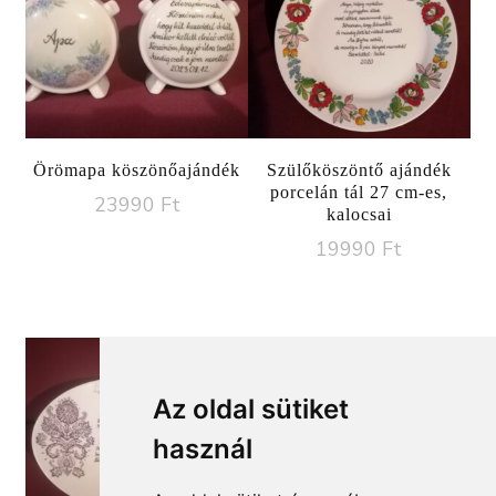
Örömapa köszönőajándék
Szülőköszöntő ajándék
porcelán tál 27 cm-es,
23990
Ft
kalocsai
19990
Ft
Az oldal sütiket
használ