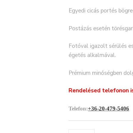
Egyedi cicás portés bögre
Postázás esetén törésgara
Fotóval igazolt sérülés es
égetés alkalmával.
Prémium minőségben dolg
Rendelésed telefonon i
Telefon:
+36-20-479-5406