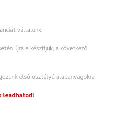
nciát vállalunk.
etén újra elkészítjük, a következő
ozunk első osztályú alapanyagokra
s leadhatod!