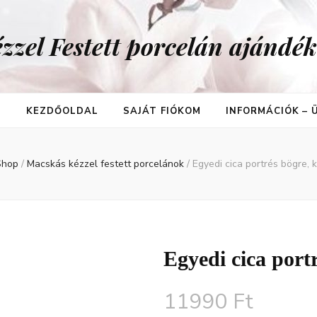
zzel Festett porcelán ajándé
T
KEZDŐOLDAL
SAJÁT FIÓKOM
INFORMÁCIÓK –
Shop
/
Macskás kézzel festett porcelánok
/
Egyedi cica portrés bögre, 
Egyedi cica portr
11990
Ft