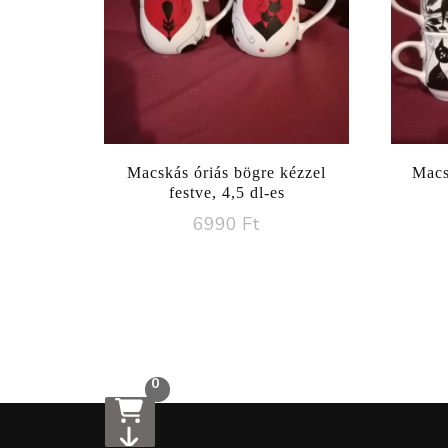
Macskás óriás bögre kézzel
Macs
festve, 4,5 dl-es
6990
Ft
0