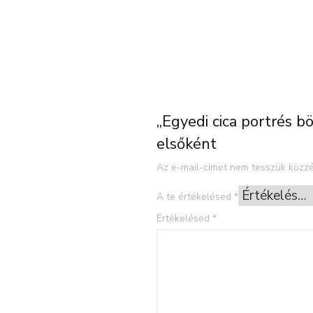
„Egyedi cica portrés bö
elsőként
Az e-mail-címet nem tesszük közzé
A te értékelésed
*
Értékelésed
*