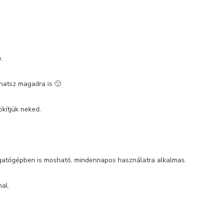
.
hatsz magadra is 🙂
kítjük neked.
ogatógépben is mosható, mindennapos használatra alkalmas.
al.