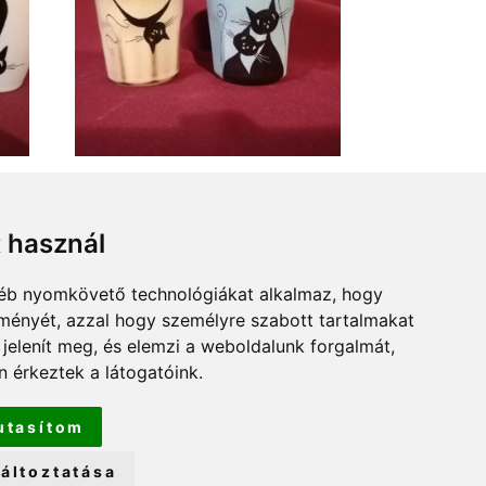
 2,5
Cicás bögre kézzel festve, 2 dl-es
4990
Ft
t használ
gyéb nyomkövető technológiákat alkalmaz, hogy
lményét, azzal hogy személyre szabott tartalmakat
 jelenít meg, és elemzi a weboldalunk forgalmát,
 érkeztek a látogatóink.
utasítom
áltoztatása