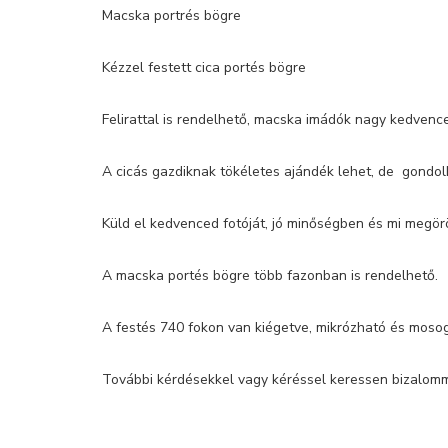
Macska portrés bögre
Kézzel festett cica portés bögre
Felirattal is rendelhető, macska imádók nagy kedvence
A cicás gazdiknak tökéletes ajándék lehet, de gondol
Küld el kedvenced fotóját, jó minőségben és mi megörö
A macska portés bögre több fazonban is rendelhető.
A festés 740 fokon van kiégetve, mikrózható és mos
További kérdésekkel vagy kéréssel keressen bizalomm