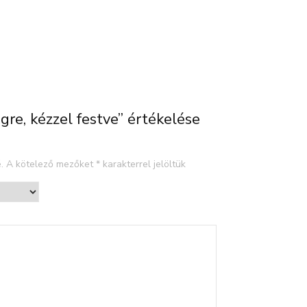
gre, kézzel festve” értékelése
.
A kötelező mezőket
*
karakterrel jelöltük