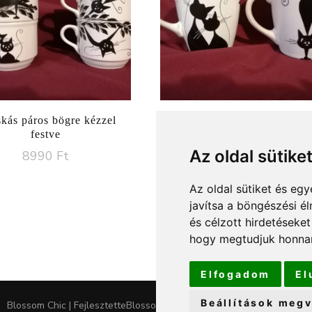
kás páros bögre kézzel
Macskás kézzel festett bögre,
festve
dl-es
Az oldal sütike
8990
Ft
5990
Ft
Az oldal sütiket és e
javítsa a böngészési é
és célzott hirdetéseket
hogy megtudjuk honnan
Elfogadom
El
Beállítások megv
Blossom Chic | Fejlesztette
Blossom Themes
.Készítette:
WordPress
.