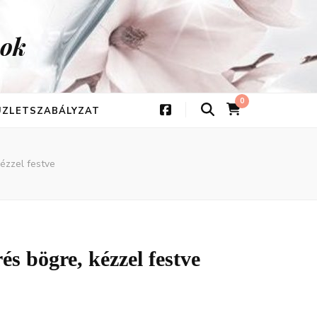
kok
0
 ÜZLETSZABÁLYZAT
kézzel festve
és bögre, kézzel festve