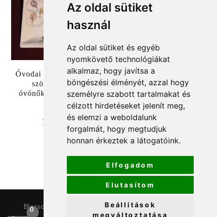
Az oldal sütiket
használ
Az oldal sütiket és egyéb
nyomkövető technológiákat
alkalmaz, hogy javítsa a
Óvodai ballagási ajándék
Fakanáltartó ballagási
böngészési élményét, azzal hogy
szögletes kínáló
ajándék óvó néniknek
óvónőknek, tanároknak
személyre szabott tartalmakat és
6500
Ft
célzott hirdetéseket jelenít meg,
Értékelés:
és elemzi a weboldalunk
12500
Ft
5.00
forgalmát, hogy megtudjuk
/ 5
honnan érkeztek a látogatóink.
Elfogadom
Elutasítom
Beállítások
Blossom Chic | Fejlesztette
Blossom Themes
.Készítette:
0
megváltoztatása
WordPress
.