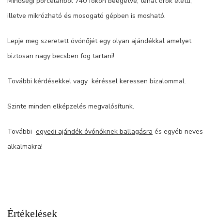
Minőségi porcelánból 740 fokon beégetve, tehát örök életű,
illetve mikrózható és mosogató gépben is mosható.
Lepje meg szeretett óvónőjét egy olyan ajándékkal amelyet
biztosan nagy becsben fog tartani!
További kérdésekkel vagy kéréssel keressen bizalommal.
Szinte minden elképzelés megvalósítunk.
További
egyedi ajándék óvónőknek ballagásra
és egyéb neves
alkalmakra!
Értékelések