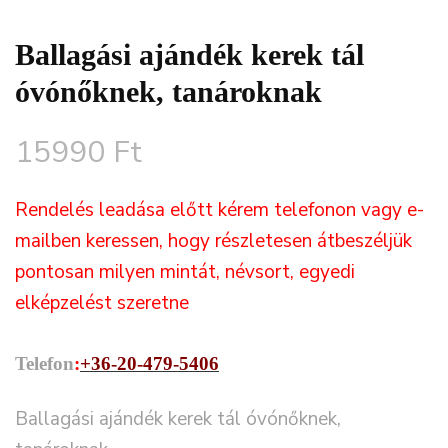
Ballagási ajándék kerek tál
óvónőknek, tanároknak
15990
Ft
Rendelés leadása előtt kérem telefonon vagy e-
mailben keressen, hogy részletesen átbeszéljük
pontosan milyen mintát, névsort, egyedi
elképzelést szeretne
Telefon
:
+36-20-479-5406
Ballagási ajándék kerek tál óvónőknek,