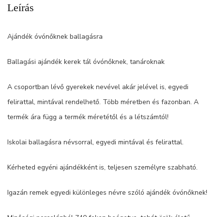
Leírás
Ajándék óvónőknek ballagásra
Ballagási ajándék kerek tál óvónőknek, tanároknak
A csoportban lévő gyerekek nevével akár jelével is, egyedi
felirattal, mintával rendelhető. Több méretben és fazonban. A
termék ára függ a termék méretétől és a létszámtól!
Iskolai ballagásra névsorral, egyedi mintával és felirattal.
Kérheted egyéni ajándékként is, teljesen személyre szabható.
Igazán remek egyedi különleges névre szóló ajándék óvónőknek!