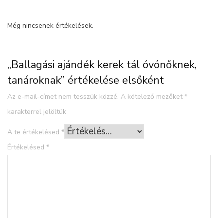
Még nincsenek értékelések.
„Ballagási ajándék kerek tál óvónőknek,
tanároknak” értékelése elsőként
Az e-mail-címet nem tesszük közzé.
A kötelező mezőket
*
karakterrel jelöltük
A te értékelésed
*
Értékelésed
*