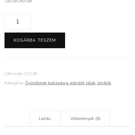
tanároknak
Ballagási
ajándék
kerek
KOSÁRBA TESZEM
tál
óvónőknek,
tanároknak
mennyiség
Cikkszám:
C1128
Kategória:
Óvónőknek ballagásra ajándék tálak, kínálók
Leírás
Vélemények (0)