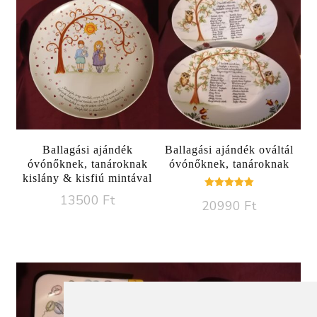
Ballagási ajándék
Ballagási ajándék ováltál
óvónőknek, tanároknak
óvónőknek, tanároknak
kislány & kisfiú mintával
Értékelés:
13500
Ft
20990
Ft
5.00
/ 5