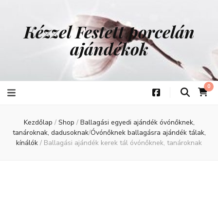
Kézzel Festett porcelán
ajándékok
0
Kezdőlap
/
Shop
/
Ballagási egyedi ajándék óvónőknek,
tanároknak, dadusoknak
/
Óvónőknek ballagásra ajándék tálak,
kínálók
/
Ballagási ajándék kerek tál óvónőknek, tanároknak