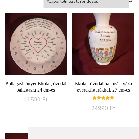
Ballagási tányér iskolai, óvodai
Iskolai, óvodai ballagási váza
ballagásra 24 cm-es
gyerekfigurákkal, 27 cm-es
11500
Ft
Értékelés:
24990
Ft
5.00
/ 5