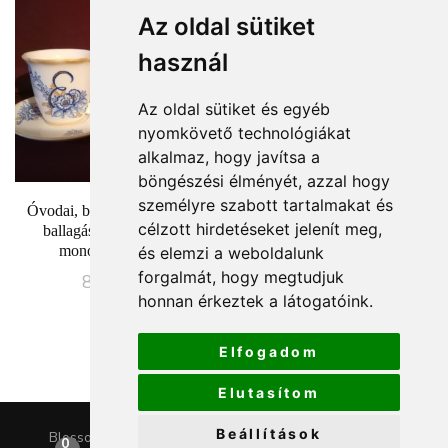
Az oldal sütiket
használ
Az oldal sütiket és egyéb
nyomkövető technológiákat
alkalmaz, hogy javítsa a
böngészési élményét, azzal hogy
személyre szabott tartalmakat és
Óvodai, bölcsődei és iskolai
Óvónőknek ballagási ajándék
célzott hirdetéseket jelenít meg,
ballagási ajándék szett,
porcelán kaspó, méhecske
monogram mintás
mintával 12-es
és elemzi a weboldalunk
forgalmát, hogy megtudjuk
8500
Ft
16990
Ft
honnan érkeztek a látogatóink.
Elfogadom
Elutasítom
Beállítások
Blossom Chic | Fejlesztette
Blossom Themes
.Készítette:
0