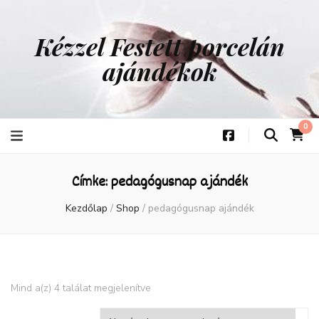
Kézzel Festett porcelán
ajándékok
0
Címke:
pedagógusnap ajándék
Kezdőlap
/
Shop
/
pedagógusnap ajándék
Mind a(z) 4 találat megjelenítve