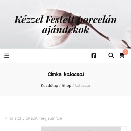
Kézzel Festett porcelán
ajándékok
0
Címke:
kalocsai
Kezdőlap
/
Shop
/
kalocsai
Mind a(z) 3 találat megjelenítve