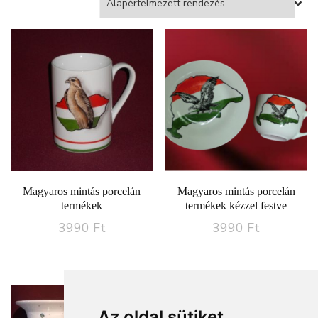
Magyaros mintás porcelán
Magyaros mintás porcelán
termékek
termékek kézzel festve
3990
Ft
3990
Ft
Az oldal sütiket