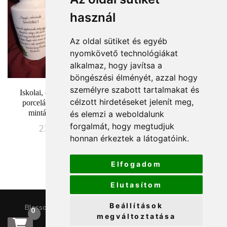
használ
Az oldal sütiket és egyéb
nyomkövető technológiákat
alkalmaz, hogy javítsa a
böngészési élményét, azzal hogy
személyre szabott tartalmakat és
Iskolai, óvodai ballagási
célzott hirdetéseket jelenít meg,
porcelán váza kalocsai
mintával, 27 cm-es
és elemzi a weboldalunk
forgalmát, hogy megtudjuk
23990
Ft
honnan érkeztek a látogatóink.
Elfogadom
Elutasítom
Beállítások
Blossom Chic | Fejlesztette
Blossom Themes
.Készítette:
0
megváltoztatása
WordPress
.